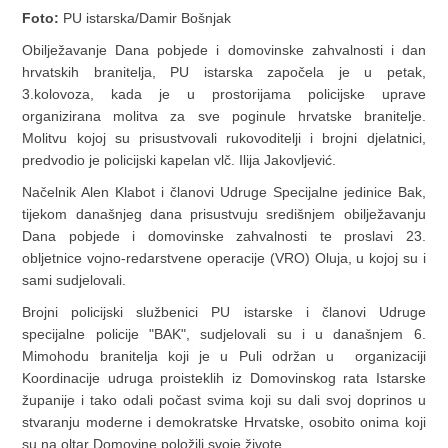
Foto:
PU istarska/Damir Bošnjak
Obilježavanje Dana pobjede i domovinske zahvalnosti i dan
hrvatskih branitelja, PU istarska započela je u petak,
3.kolovoza, kada je u prostorijama policijske uprave
organizirana molitva za sve poginule hrvatske branitelje.
Molitvu kojoj su prisustvovali rukovoditelji i brojni djelatnici,
predvodio je policijski kapelan vlč. Ilija Jakovljević.
Načelnik Alen Klabot i članovi Udruge Specijalne jedinice Bak,
tijekom današnjeg dana prisustvuju središnjem obilježavanju
Dana pobjede i domovinske zahvalnosti te proslavi 23.
obljetnice vojno-redarstvene operacije (VRO) Oluja, u kojoj su i
sami sudjelovali.
Brojni policijski službenici PU istarske i članovi Udruge
specijalne policije "BAK", sudjelovali su i u današnjem 6.
Mimohodu branitelja koji je u Puli održan u
organizaciji
Koordinacije udruga proisteklih iz Domovinskog rata Istarske
županije i tako odali počast svima koji su dali svoj doprinos u
stvaranju moderne i demokratske Hrvatske, osobito onima koji
su na oltar Domovine položili svoje živote.