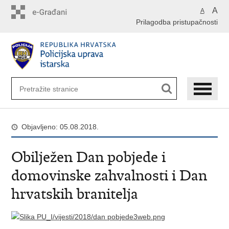
Preskoči
A
A
na
Prilagodba pristupačnosti
glavni
sadržaj
Objavljeno: 05.08.2018.
Obilježen Dan pobjede i
domovinske zahvalnosti i Dan
hrvatskih branitelja