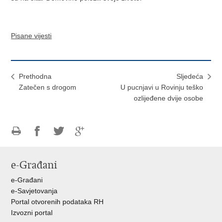
Pisane vijesti
Prethodna
Sljedeća
Zatečen s drogom
U pucnjavi u Rovinju teško
ozlijeđene dvije osobe
Ispiši
Podijeli
Podijeli
Podijeli
stranicu
na
na
na
e-Građani
Facebooku
Twitteru
Google
+
e-Građani
e-Savjetovanja
Portal otvorenih podataka RH
Izvozni portal