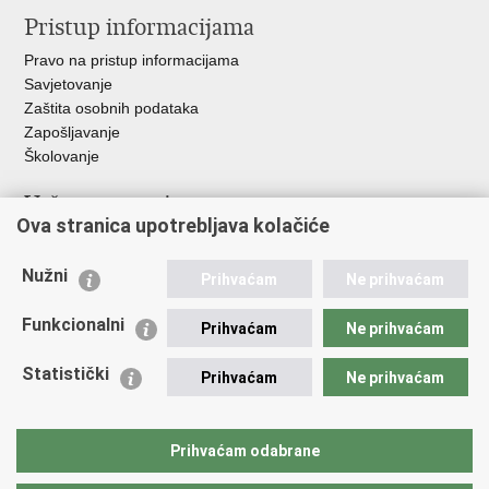
Pristup informacijama
Pravo na pristup informacijama
Savjetovanje
Zaštita osobnih podataka
Zapošljavanje
Školovanje
Važne poveznice
Ova stranica upotrebljava kolačiće
Ministarstvo unutarnjih poslova
Sindikati
Nužni
Prihvaćam
Ne prihvaćam
Udruge
Dom zdravlja MUP-a
Funkcionalni
Prihvaćam
Ne prihvaćam
Policijska akademija
Muzej policije
Statistički
Prihvaćam
Ne prihvaćam
Zaklada policijske solidarnosti
Centar za forenzična ispitivanja, istraživanja i vještačenja "Ivan
Vučetić"
Prihvaćam odabrane
Policijske uprave