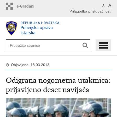
Preskoči
A
A
na
Prilagodba pristupačnosti
glavni
sadržaj
Objavljeno: 18.03.2013.
Odigrana nogometna utakmica:
prijavljeno deset navijača