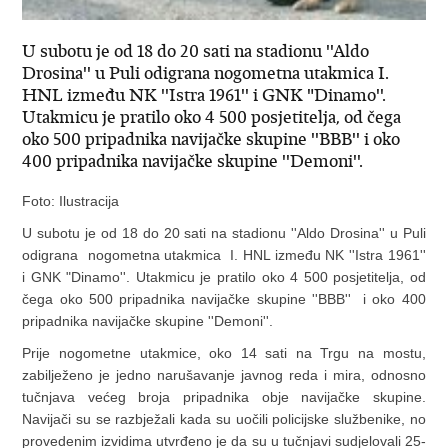
U subotu je od 18 do 20 sati na stadionu ''Aldo
Drosina'' u Puli odigrana nogometna utakmica I.
HNL između NK ''Istra 1961'' i GNK "Dinamo''.
Utakmicu je pratilo oko 4 500 posjetitelja, od čega
oko 500 pripadnika navijačke skupine ''BBB'' i oko
400 pripadnika navijačke skupine ''Demoni''.
Foto: Ilustracija
U subotu je od 18 do 20 sati na stadionu ''Aldo Drosina'' u Puli
odigrana nogometna utakmica I. HNL između NK ''Istra 1961''
i GNK "Dinamo''. Utakmicu je pratilo oko 4 500 posjetitelja, od
čega oko 500 pripadnika navijačke skupine ''BBB'' i oko 400
pripadnika navijačke skupine ''Demoni''.
Prije nogometne utakmice, oko 14 sati na Trgu na mostu,
zabilježeno je jedno narušavanje javnog reda i mira, odnosno
tučnjava većeg broja pripadnika obje navijačke skupine.
Navijači su se razbježali kada su uočili policijske službenike, no
provedenim izvidima utvrđeno je da su u tučnjavi sudjelovali 25-