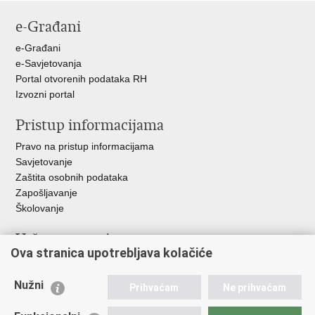
stranicu
na
na
na
e-Građani
Facebooku
Twitteru
Google
+
e-Građani
e-Savjetovanja
Portal otvorenih podataka RH
Izvozni portal
Pristup informacijama
Pravo na pristup informacijama
Savjetovanje
Zaštita osobnih podataka
Zapošljavanje
Školovanje
Važne poveznice
Ova stranica upotrebljava kolačiće
Ministarstvo unutarnjih poslova
Sindikati
Nužni
Prihvaćam
Ne prihvaćam
Udruge
Dom zdravlja MUP-a