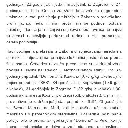
godišnjak, 22-godišnjak i jedan maloljetnik iz Zagreba te 27-
godišnjak iz Pule. Oni su zadržani do završetka nogometne
utakmice, a radi počinjenja prekršaja iz Zakona o prekršajima
protiv javnog reda i mira, protiv njih se podnosi optužni
prijedlog. Budući je u tučnjavi sudjelovalo još navijača, policijski
službenici nastavljaju poduzimati radnje u cilju pronalaska
ostalih počinitelja.
Radi počinjenja prekršaja iz Zakona o sprječavanju nereda na
sportskim natjecanjima, policijski službenici postupali su prema
šest osoba. Četvorica navijača preventivno su zadržani zbog
pokušaja ulaska na stadion u alkoholiziranom stanju, i to 33-
godišnji pripadnik ''Demona'' iz Kavrana (0,76 g/kg alkohola) te
trojica pripadnika 'BBB'': 34-godišnjak iz Koprivnice (1,49 g/kg
alkohola), 31-godišnjak iz Zagreba (1,82 g/kg alkohola) i 36-
godišnjak iz mjesta Koprivnički Bregi (odbio alkotest). Osim njih,
preventivno je zadržan još jedan pripadnik ''BBB'', 23-godišnjak
sa Svetog Martina na Muri, koji je pokušao ući na stadion
maskiran i s pirotehničkim sredstvima. Posljednje postupanje
policije bilo je prema 24-godišnjem ''Demonu'' iz Pule, koji je
bacao pirotehnička sredstva u zoni stadiona, a obavljenim