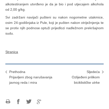
alkotestiranjem utvrđeno je da je bio i pod utjecajem alkohola
od 2,00 g/kg.
Svi zadržani navijači pušteni su nakon nogometne utakmice,
osim 24-godišnjaka iz Pule, koji je pušten nakon otriježnjenja te
se protiv njih podnose optuži prijedlozi nadležnom prekršajnom
sudu.
Stranica
Prethodna
Sljedeća
Prijavljeni zbog narušavanja
Ozlijeđeni prilikom
javnog reda i mira
biciklističke utrke
Ispiši
Podijeli
Podijeli
Podijeli