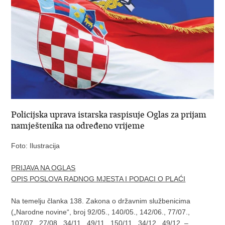
Policijska uprava istarska raspisuje Oglas za prijam
namještenika na određeno vrijeme
Foto: Ilustracija
PRIJAVA NA OGLAS
OPIS POSLOVA RADNOG MJESTA I PODACI O PLAĆI
Na temelju članka 138. Zakona o državnim službenicima
(„Narodne novine“, broj 92/05., 140/05., 142/06., 77/07.,
107/07., 27/08., 34/11., 49/11., 150/11., 34/12., 49/12. –