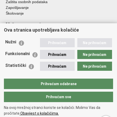
Zaštita osobnih podataka
Zapošljavanje
Školovanje
Važne poveznice
Ova stranica upotrebljava kolačiće
Ministarstvo unutarnjih poslova
Sindikati
Nužni
Prihvaćam
Ne prihvaćam
Udruge
Dom zdravlja MUP-a
Funkcionalni
Prihvaćam
Ne prihvaćam
Policijska akademija
Muzej policije
Statistički
Prihvaćam
Ne prihvaćam
Zaklada policijske solidarnosti
Centar za forenzična ispitivanja, istraživanja i vještačenja "Ivan
Vučetić"
Prihvaćam odabrane
Policijske uprave
Prihvaćam sve
Povratak na vrh
Na ovoj mrežnoj stranci koriste se kolačići. Molimo Vas da
Copyright © 2026 Policijska uprava istarska.
Uvjeti korištenja
.
Izjava o
pročitate
Obavijest o kolačićima.
pristupačnosti
.