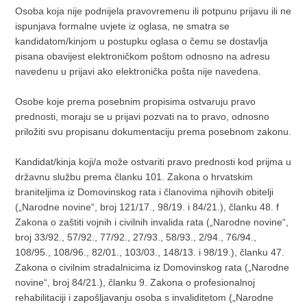
Osoba koja nije podnijela pravovremenu ili potpunu prijavu ili ne
ispunjava formalne uvjete iz oglasa, ne smatra se
kandidatom/kinjom u postupku oglasa o čemu se dostavlja
pisana obavijest elektroničkom poštom odnosno na adresu
navedenu u prijavi ako elektronička pošta nije navedena.
Osobe koje prema posebnim propisima ostvaruju pravo
prednosti, moraju se u prijavi pozvati na to pravo, odnosno
priložiti svu propisanu dokumentaciju prema posebnom zakonu.
Kandidat/kinja koji/a može ostvariti pravo prednosti kod prijma u
državnu službu prema članku 101. Zakona o hrvatskim
braniteljima iz Domovinskog rata i članovima njihovih obitelji
(„Narodne novine“, broj 121/17., 98/19. i 84/21.), članku 48. f
Zakona o zaštiti vojnih i civilnih invalida rata („Narodne novine“,
broj 33/92., 57/92., 77/92., 27/93., 58/93., 2/94., 76/94.,
108/95., 108/96., 82/01., 103/03., 148/13. i 98/19.), članku 47.
Zakona o civilnim stradalnicima iz Domovinskog rata („Narodne
novine“, broj 84/21.), članku 9. Zakona o profesionalnoj
rehabilitaciji i zapošljavanju osoba s invaliditetom („Narodne