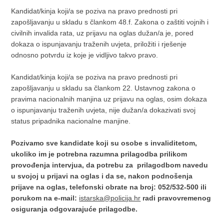
Kandidat/kinja koji/a se poziva na pravo prednosti pri
zapošljavanju u skladu s člankom 48.f. Zakona o zaštiti vojnih i
civilnih invalida rata, uz prijavu na oglas dužan/a je, pored
dokaza o ispunjavanju traženih uvjeta, priložiti i rješenje
odnosno potvrdu iz koje je vidljivo takvo pravo.
Kandidat/kinja koji/a se poziva na pravo prednosti pri
zapošljavanju u skladu sa člankom 22. Ustavnog zakona o
pravima nacionalnih manjina uz prijavu na oglas, osim dokaza
o ispunjavanju traženih uvjeta, nije dužan/a dokazivati svoj
status pripadnika nacionalne manjine.
Pozivamo sve kandidate koji su osobe s invaliditetom,
ukoliko im je potrebna razumna prilagodba prilikom
provođenja intervjua, da potrebu za prilagodbom navedu
u svojoj u prijavi na oglas i da se, nakon podnošenja
prijave na oglas, telefonski obrate na broj: 052/532-500 ili
porukom na e-mail:
istarska@policija.hr
radi pravovremenog
osiguranja odgovarajuće prilagodbe.