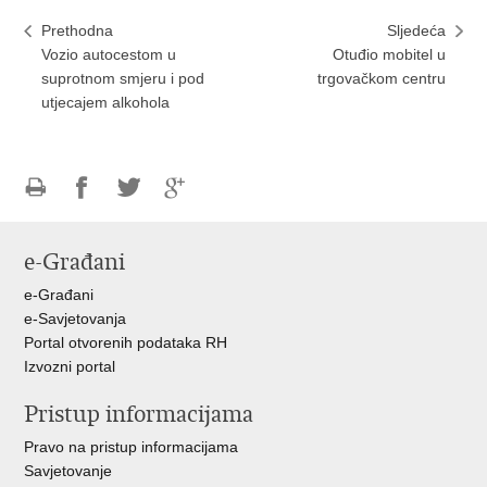
Prethodna
Sljedeća
Vozio autocestom u
Otuđio mobitel u
suprotnom smjeru i pod
trgovačkom centru
utjecajem alkohola
Ispiši
Podijeli
Podijeli
Podijeli
stranicu
na
na
na
e-Građani
Facebooku
Twitteru
Google
+
e-Građani
e-Savjetovanja
Portal otvorenih podataka RH
Izvozni portal
Pristup informacijama
Pravo na pristup informacijama
Savjetovanje