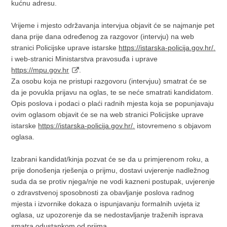
kućnu adresu.
Vrijeme i mjesto održavanja intervjua objavit će se najmanje pet
dana prije dana određenog za razgovor (intervju) na web
stranici Policijske uprave istarske
https://istarska-policija.gov.hr/
.
i web-stranici Ministarstva pravosuđa i uprave
https://mpu.gov.hr
.
Za osobu koja ne pristupi razgovoru (intervjuu) smatrat će se
da je povukla prijavu na oglas, te se neće smatrati kandidatom.
Opis poslova i podaci o plaći radnih mjesta koja se popunjavaju
ovim oglasom objavit će se na web stranici Policijske uprave
istarske
https://istarska-policija.gov.hr/
.
istovremeno s objavom
oglasa.
Izabrani kandidat/kinja pozvat će se da u primjerenom roku, a
prije donošenja rješenja o prijmu, dostavi uvjerenje nadležnog
suda da se protiv njega/nje ne vodi kazneni postupak, uvjerenje
o zdravstvenoj sposobnosti za obavljanje poslova radnog
mjesta i izvornike dokaza o ispunjavanju formalnih uvjeta iz
oglasa, uz upozorenje da se nedostavljanje traženih isprava
smatra odustankom od prijma.