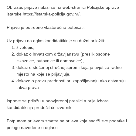
Obrazac prijave nalazi se na web-stranici Policijske uprave
istarske
https://istarska-policija.gov.hr/
.
Prijavu je potrebno vlastoručno potpisati.
Uz prijavu na oglas kandidati/kinje su dužni priložiti:
životopis,
dokaz o hrvatskom državljanstvu (preslik osobne
iskaznice, putovnice ili domovnice),
dokaz o stečenoj stručnoj spremi koja je uvjet za radno
mjesto na koje se prijavljuje,
dokaze o pravu prednosti pri zapošljavanju ako ostvaruju
takva prava.
Isprave se prilažu u neovjerenoj preslici a prije izbora
kandidat/kinja predočit će izvornik.
Potpunom prijavom smatra se prijava koja sadrži sve podatke i
priloge navedene u oglasu.