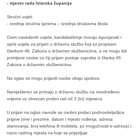
- mjesto rada Istarska županija
Stručni uvjeti:
- srednja stručna sprema – srednja strukovna škola.
Osim navedenih uvjeta, kandidati/kinje moraju ispunjavati i
opće uvjete za prijam u državnu službu koji su propisani
člankom 48. Zakona o državnim službenicima, a ne mogu biti
primljene osobe za čiji prijam postoje zapreke iz članka 49.
Zakona o državnim službenicima.
Na oglas se mogu prijaviti osobe obaju spolova.
Namještenici se primaju u državnu službu na neodređeno
vrijeme uz obvezan probni rad od 3 (tri) mjeseca.
U prijavi na oglas navode se osobni podaci podnositelja/ljice
prijave (ime i prezime, datum i mjesto rođenja, adresa
stanovanja, broj telefona ili mobitela, po mogućnosti e-adresa) i
naziv radnog mjesta na koje se prijavljuje.