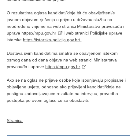
O rezultatima oglasa kandidati/kinje bit će obaviješteni/e
javnom objavom rješenja o prijmu u državnu službu na
neodređeno vrijeme na web stranici Ministarstva pravosuđa i
uprave
https://mpu.gov.hr
i web stranici Policijske uprave
istarske
https://istarska-policija.gov.hr/
.
Dostava svim kandidatima smatra se obavljenom istekom
osmog dana od dana objave na web stranici Ministarstva
pravosuđa i uprave
https://mpu.gov.hr
.
Ako se na oglas ne prijave osobe koje ispunjavaju propisane i
objavljene uvjete, odnosno ako prijavljeni kandidati/kinje ne
postignu zadovoljavajuće rezultate na intervjuu, provedba
postupka po ovom oglasu će se obustaviti.
Stranica