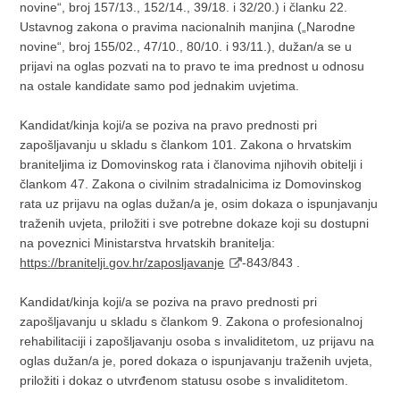
novine“, broj 157/13., 152/14., 39/18. i 32/20.) i članku 22.
Ustavnog zakona o pravima nacionalnih manjina („Narodne
novine“, broj 155/02., 47/10., 80/10. i 93/11.), dužan/a se u
prijavi na oglas pozvati na to pravo te ima prednost u odnosu
na ostale kandidate samo pod jednakim uvjetima.
Kandidat/kinja koji/a se poziva na pravo prednosti pri
zapošljavanju u skladu s člankom 101. Zakona o hrvatskim
braniteljima iz Domovinskog rata i članovima njihovih obitelji i
člankom 47. Zakona o civilnim stradalnicima iz Domovinskog
rata uz prijavu na oglas dužan/a je, osim dokaza o ispunjavanju
traženih uvjeta, priložiti i sve potrebne dokaze koji su dostupni
na poveznici Ministarstva hrvatskih branitelja:
https://branitelji.gov.hr/zaposljavanje
-843/843 .
Kandidat/kinja koji/a se poziva na pravo prednosti pri
zapošljavanju u skladu s člankom 9. Zakona o profesionalnoj
rehabilitaciji i zapošljavanju osoba s invaliditetom, uz prijavu na
oglas dužan/a je, pored dokaza o ispunjavanju traženih uvjeta,
priložiti i dokaz o utvrđenom statusu osobe s invaliditetom.