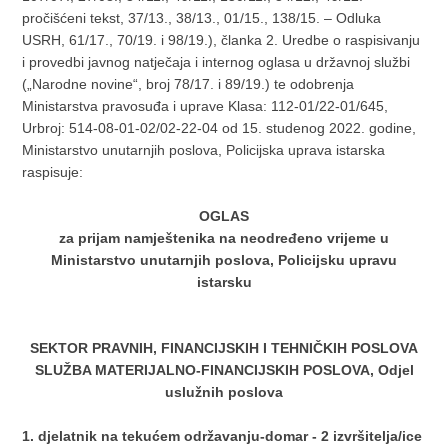
pročišćeni tekst, 37/13., 38/13., 01/15., 138/15. – Odluka
USRH, 61/17., 70/19. i 98/19.), članka 2. Uredbe o raspisivanju
i provedbi javnog natječaja i internog oglasa u državnoj službi
(„Narodne novine“, broj 78/17. i 89/19.) te odobrenja
Ministarstva pravosuđa i uprave Klasa: 112-01/22-01/645,
Urbroj: 514-08-01-02/02-22-04 od 15. studenog 2022. godine,
Ministarstvo unutarnjih poslova, Policijska uprava istarska
raspisuje:
OGLAS
za prijam namještenika na neodređeno vrijeme u
Ministarstvo unutarnjih poslova, Policijsku upravu
istarsku
SEKTOR PRAVNIH, FINANCIJSKIH I TEHNIČKIH POSLOVA
SLUŽBA MATERIJALNO-FINANCIJSKIH POSLOVA, Odjel
uslužnih poslova
1. djelatnik na tekućem održavanju-domar - 2 izvršitelja/ice