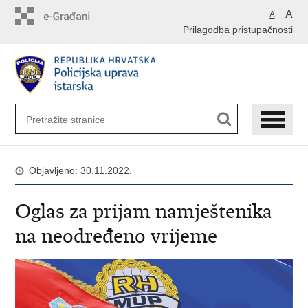
Preskoči
A
A
na
Prilagodba pristupačnosti
glavni
sadržaj
Objavljeno: 30.11.2022.
Oglas za prijam namještenika
na neodređeno vrijeme