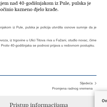
jem nad 40-godišnjakom iz Pule, pulska je
počinio kazneno djelo krađe.
njakom iz Pule, pulska je policija utvrdila osnove sumnje da je
oza, iz trgovine u Ulici Titova riva u Fažani, otuđio novac, čime
na. Protiv 40-godišnjaka se podnosi prijava u redovnom postupku.
Sljedeća
Promjena radnog vremena
Ov
Pristup informacijama
V