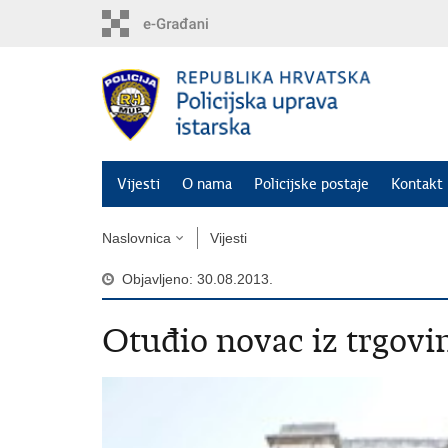
Preskoči
na
glavni
sadržaj
Vijesti
O nama
Policijske postaje
Kontakt 
Naslovnica
Vijesti
Objavljeno: 30.08.2013.
Otuđio novac iz trgovi