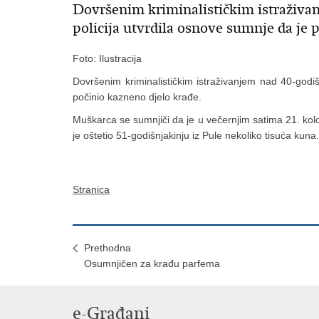
Dovršenim kriminalističkim istraživan
policija utvrdila osnove sumnje da je 
Foto: Ilustracija
Dovršenim kriminalističkim istraživanjem nad 40-godiš
počinio kazneno djelo krađe.
Muškarca se sumnjiči da je u večernjim satima 21. kolov
je oštetio 51-godišnjakinju iz Pule nekoliko tisuća ku
Stranica
Prethodna
Osumnjičen za krađu parfema
e-Građani