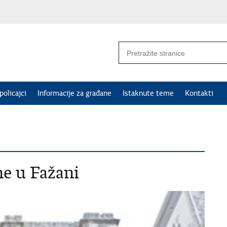
policajci
Informacije za građane
Istaknute teme
Kontakti
ne u Fažani