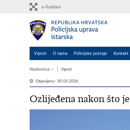
Preskoči
na
glavni
sadržaj
Vijesti
O nama
Policijske postaje
Kontakt 
Naslovnica
Vijesti
Objavljeno: 30.03.2026.
Ozlijeđena nakon što je