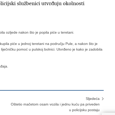
olicijski službenici utvrđuju okolnosti
bila ozljede nakon što je popila piće u teretani.
upila piće u jednoj teretani na području Pule, a nakon što je
la liječničku pomoć u pulskoj bolnici. Utvrđeno je kako je zadobila
gađaja.
Sljedeća
Oštetio mačetom osam vozila i jednu kuću pa priveden
u policijsku postaju