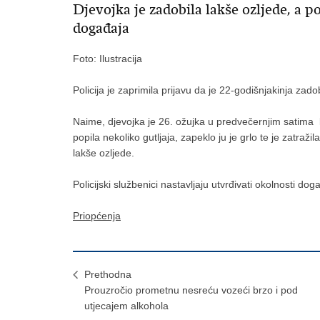
Djevojka je zadobila lakše ozljede, a p
događaja
Foto: Ilustracija
Policija je zaprimila prijavu da je 22-godišnjakinja zado
Naime, djevojka je 26. ožujka u predvečernjim satima k
popila nekoliko gutljaja, zapeklo ju je grlo te je zatraži
lakše ozljede.
Policijski službenici nastavljaju utvrđivati okolnosti do
Priopćenja
Prethodna
Prouzročio prometnu nesreću vozeći brzo i pod
utjecajem alkohola