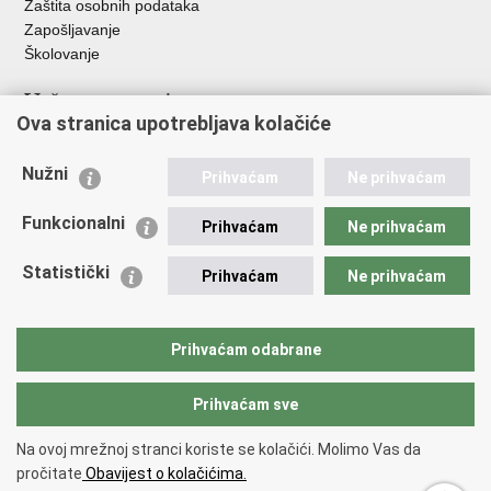
Zaštita osobnih podataka
Zapošljavanje
Školovanje
Važne poveznice
Ova stranica upotrebljava kolačiće
Ministarstvo unutarnjih poslova
Sindikati
Nužni
Prihvaćam
Ne prihvaćam
Udruge
Dom zdravlja MUP-a
Funkcionalni
Prihvaćam
Ne prihvaćam
Policijska akademija
Muzej policije
Statistički
Prihvaćam
Ne prihvaćam
Zaklada policijske solidarnosti
Centar za forenzična ispitivanja, istraživanja i vještačenja "Ivan
Vučetić"
Prihvaćam odabrane
Policijske uprave
Prihvaćam sve
Povratak na vrh
Na ovoj mrežnoj stranci koriste se kolačići. Molimo Vas da
Copyright © 2026 Policijska uprava istarska.
Uvjeti korištenja
.
Izjava o
pročitate
Obavijest o kolačićima.
pristupačnosti
.