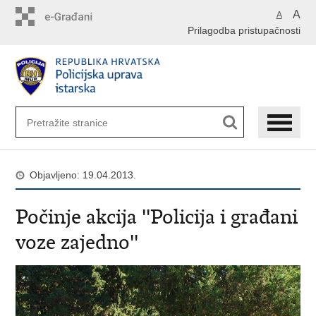
Preskoči
A
A
na
Prilagodba pristupačnosti
glavni
sadržaj
Objavljeno: 19.04.2013.
Počinje akcija ''Policija i građani
voze zajedno''