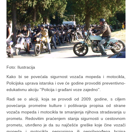
Foto: Ilustracija
Kako bi se povećala sigurnost vozača mopeda i motocikla,
Policijska uprava istarska i ove će godine provoditi preventivno-
edukativnu akciju ''Policija i građani voze zajedno''.
Radi se o akciji, koja se provodi od 2009. godine, s ciljem
povećanja prometne kulture i poštivanja propisa od strane
vozača mopeda i motocikla te smanjenja njihova stradavanja u
prometu. Redovitim praćenjem stanja sigurnosti u cestovnom
prometu, utvrđeno je da su najčešće greške koje čine vozači
mopeda i motocikla nepropisna ili neprilagođena brzina