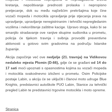
kretanja, nepoštivanje prednosti prolaska i nepropisno
pretjecanje, dok su među najčešćim prekršajima koje čine
vozači mopeda i motocikla upravljanje prije stjecanja prava na
upravljanje, upravljanje neregistriranim i tehnički nepregledanim
vozilima i nekorištenje zaštitne kacige. Upravo stoga, kako bi se
smanjilo stradavanje ove ranjive skupine sudionika u prometu,
policija će tijekom travnja i svibnja provoditi preventivne
aktivnosti u gotovo svim gradovima na području Istarske
županije.
Akcija započinje već ove
nedjelje (21. travnja) na Vidikovcu
nedaleko mjesta Plomin (D-66),
gdje će se građani
od 14 do
17 sati
moći upoznati s opasnostima kojima su vozači mopeda
i motocikla svakodnevno izloženi u prometu. Osim Policijske
postaje Labin, u akciju će se uključiti i članovi moto udruge Blue
Knights, predstavnici autoškole PUO Labin, Stanice za tehnički
pregled Labin te predstavnici trgovine motocikla i moto opreme.
Stranica