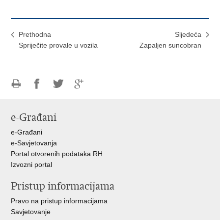
Prethodna
Sljedeća
Spriječite provale u vozila
Zapaljen suncobran
Ispiši
Podijeli
Podijeli
Podijeli
stranicu
na
na
na
e-Građani
Facebooku
Twitteru
Google
+
e-Građani
e-Savjetovanja
Portal otvorenih podataka RH
Izvozni portal
Pristup informacijama
Pravo na pristup informacijama
Savjetovanje