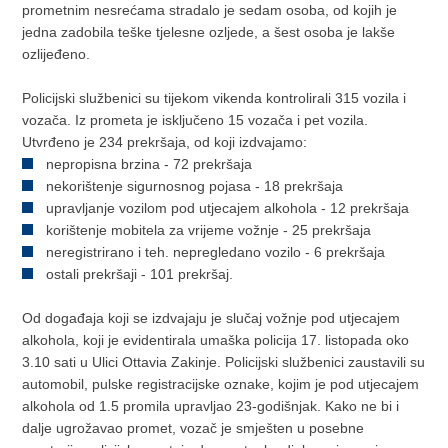
prometnim nesrećama stradalo je sedam osoba, od kojih je
jedna zadobila teške tjelesne ozljede, a šest osoba je lakše
ozlijeđeno.
Policijski službenici su tijekom vikenda kontrolirali 315 vozila i
vozača. Iz prometa je isključeno 15 vozača i pet vozila.
Utvrđeno je 234 prekršaja, od koji izdvajamo:
nepropisna brzina - 72 prekršaja
nekorištenje sigurnosnog pojasa - 18 prekršaja
upravljanje vozilom pod utjecajem alkohola - 12 prekršaja
korištenje mobitela za vrijeme vožnje - 25 prekršaja
neregistrirano i teh. nepregledano vozilo - 6 prekršaja
ostali prekršaji - 101 prekršaj.
Od događaja koji se izdvajaju je slučaj vožnje pod utjecajem
alkohola, koji je evidentirala umaška policija 17. listopada oko
3.10 sati u Ulici Ottavia Zakinje. Policijski službenici zaustavili su
automobil, pulske registracijske oznake, kojim je pod utjecajem
alkohola od 1.5 promila upravljao 23-godišnjak. Kako ne bi i
dalje ugrožavao promet, vozač je smješten u posebne