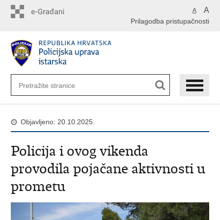
Preskoči
A
A
na
Prilagodba pristupačnosti
glavni
sadržaj
Objavljeno: 20.10.2025.
Policija i ovog vikenda
provodila pojačane aktivnosti u
prometu