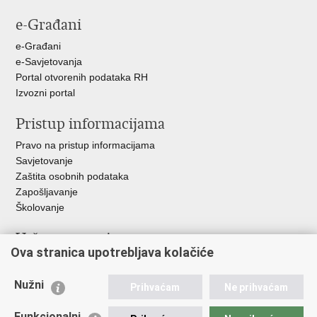
stranicu
na
na
na
e-Građani
Facebooku
Twitteru
Google
+
e-Građani
e-Savjetovanja
Portal otvorenih podataka RH
Izvozni portal
Pristup informacijama
Pravo na pristup informacijama
Savjetovanje
Zaštita osobnih podataka
Zapošljavanje
Školovanje
Važne poveznice
Ova stranica upotrebljava kolačiće
Ministarstvo unutarnjih poslova
Sindikati
Nužni
Prihvaćam
Ne prihvaćam
Udruge
Dom zdravlja MUP-a
Funkcionalni