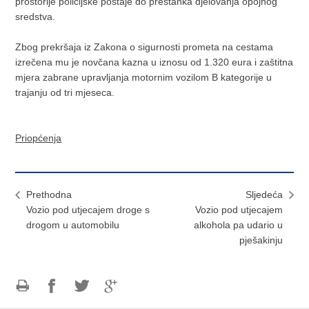
prostorije policijske postaje do prestanka djelovanja opojnog
sredstva.
Zbog prekršaja iz Zakona o sigurnosti prometa na cestama
izrečena mu je novčana kazna u iznosu od 1.320 eura i zaštitna
mjera zabrane upravljanja motornim vozilom B kategorije u
trajanju od tri mjeseca.
Priopćenja
Prethodna
Sljedeća
Vozio pod utjecajem droge s
Vozio pod utjecajem
drogom u automobilu
alkohola pa udario u
pješakinju
Ispiši
Podijeli
Podijeli
Podijeli