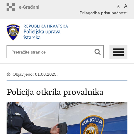
Preskoči
A
A
na
Prilagodba pristupačnosti
glavni
sadržaj
Objavljeno: 01.08.2025.
Policija otkrila provalnika