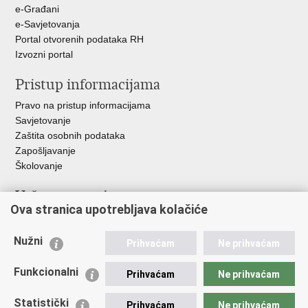
+
e-Građani
e-Savjetovanja
Portal otvorenih podataka RH
Izvozni portal
Pristup informacijama
Pravo na pristup informacijama
Savjetovanje
Zaštita osobnih podataka
Zapošljavanje
Školovanje
Važne poveznice
Ova stranica upotrebljava kolačiće
Ministarstvo unutarnjih poslova
Sindikati
Nužni
Prihvaćam
Ne prihvaćam
Udruge
Dom zdravlja MUP-a
Funkcionalni
Prihvaćam
Ne prihvaćam
Policijska akademija
Muzej policije
Statistički
Prihvaćam
Ne prihvaćam
Zaklada policijske solidarnosti