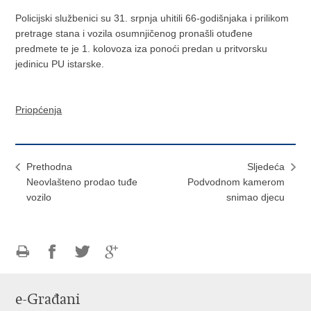
Policijski službenici su 31. srpnja uhitili 66-godišnjaka i prilikom
pretrage stana i vozila osumnjičenog pronašli otuđene
predmete te je 1. kolovoza iza ponoći predan u pritvorsku
jedinicu PU istarske.
Priopćenja
Prethodna
Sljedeća
Neovlašteno prodao tuđe
Podvodnom kamerom
vozilo
snimao djecu
Ispiši
Podijeli
Podijeli
Podijeli
stranicu
na
na
na
e-Građani
Facebooku
Twitteru
Google