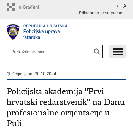
Preskoči
A
A
na
Prilagodba pristupačnosti
glavni
sadržaj
Objavljeno: 30.10.2024.
Policijska akademija ''Prvi
hrvatski redarstvenik'' na Danu
profesionalne orijentacije u
Puli