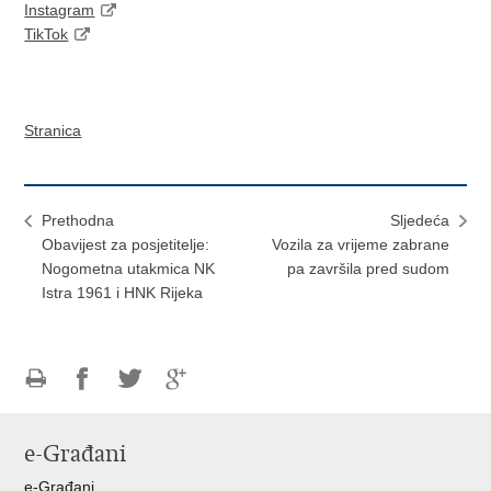
Instagram
TikTok
Stranica
Prethodna
Sljedeća
Obavijest za posjetitelje:
Vozila za vrijeme zabrane
Nogometna utakmica NK
pa završila pred sudom
Istra 1961 i HNK Rijeka
Ispiši
Podijeli
Podijeli
Podijeli
stranicu
na
na
na
e-Građani
Facebooku
Twitteru
Google
+
e-Građani