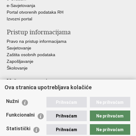
e-Savjetovanja
Portal otvorenih podataka RH
Izvozni portal
Pristup informacijama
Pravo na pristup informacijama
Savjetovanje
Zaštita osobnih podataka
Zapošljavanje
Školovanje
Važne poveznice
Ova stranica upotrebljava kolačiće
Ministarstvo unutarnjih poslova
Sindikati
Nužni
Prihvaćam
Ne prihvaćam
Udruge
Dom zdravlja MUP-a
Funkcionalni
Prihvaćam
Ne prihvaćam
Policijska akademija
Muzej policije
Statistički
Prihvaćam
Ne prihvaćam
Zaklada policijske solidarnosti