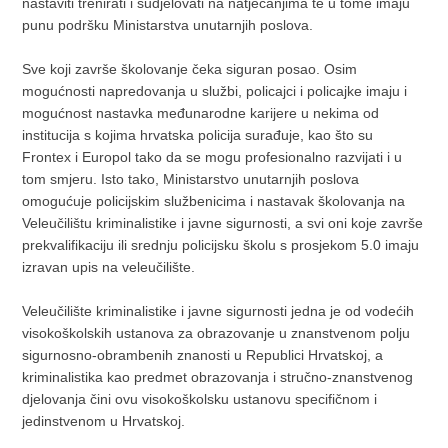
nastaviti trenirati i sudjelovati na natjecanjima te u tome imaju
punu podršku Ministarstva unutarnjih poslova.
Sve koji završe školovanje čeka siguran posao. Osim
mogućnosti napredovanja u službi, policajci i policajke imaju i
mogućnost nastavka međunarodne karijere u nekima od
institucija s kojima hrvatska policija surađuje, kao što su
Frontex i Europol tako da se mogu profesionalno razvijati i u
tom smjeru. Isto tako, Ministarstvo unutarnjih poslova
omogućuje policijskim službenicima i nastavak školovanja na
Veleučilištu kriminalistike i javne sigurnosti, a svi oni koje završe
prekvalifikaciju ili srednju policijsku školu s prosjekom 5.0 imaju
izravan upis na veleučilište.
Veleučilište kriminalistike i javne sigurnosti jedna je od vodećih
visokoškolskih ustanova za obrazovanje u znanstvenom polju
sigurnosno-obrambenih znanosti u Republici Hrvatskoj, a
kriminalistika kao predmet obrazovanja i stručno-znanstvenog
djelovanja čini ovu visokoškolsku ustanovu specifičnom i
jedinstvenom u Hrvatskoj.