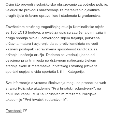
Osim što provodi visokoškolsko obrazovanje za potrebe policije,
veleučilište provodi i obrazovanje zainteresiranih djelatnika
drugih tijela državne uprave, kao i studenata iz građanstva.
Završetkom stručnog trogodišnjeg studija Kriminalistike stječe
se 180 ECTS bodova, a uvjeti za upis su završena gimnazija ili
druga srednja škola u četverogodišnjem trajanju, položena
državna matura i uvjerenje da se protiv kandidata ne vodi
kazneni postupak i zdravstvena sposobnost kandidata za
držanje i nošenja oružja. Dodatno se vrednuju jedno od
osvojena prva tri mjesta na državnom natjecanju tijekom
srednje škole iz matematike, hrvatskog i stranog jezika te
sportski uspjesi u vidu sportaša I. ili II. Kategorije.
Sve informacije o vrstama školovanja mogu se pronaći na web
stranici Policijske akademije ''Prvi hrvatski redarstvenik'', na
YouTube kanalu MUP-a i društvenim mrežama Policijske
akademije ''Prvi hrvatski redarstvenik'':
Facebook