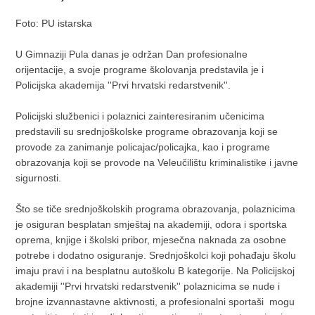
Foto: PU istarska
U Gimnaziji Pula danas je održan Dan profesionalne
orijentacije, a svoje programe školovanja predstavila je i
Policijska akademija ''Prvi hrvatski redarstvenik''.
Policijski službenici i polaznici zainteresiranim učenicima
predstavili su srednjoškolske programe obrazovanja koji se
provode za zanimanje policajac/policajka, kao i programe
obrazovanja koji se provode na Veleučilištu kriminalistike i javne
sigurnosti.
Što se tiče srednjoškolskih programa obrazovanja, polaznicima
je osiguran besplatan smještaj na akademiji, odora i sportska
oprema, knjige i školski pribor, mjesečna naknada za osobne
potrebe i dodatno osiguranje. Srednjoškolci koji pohađaju školu
imaju pravi i na besplatnu autoškolu B kategorije. Na Policijskoj
akademiji ''Prvi hrvatski redarstvenik'' polaznicima se nude i
brojne izvannastavne aktivnosti, a profesionalni sportaši mogu