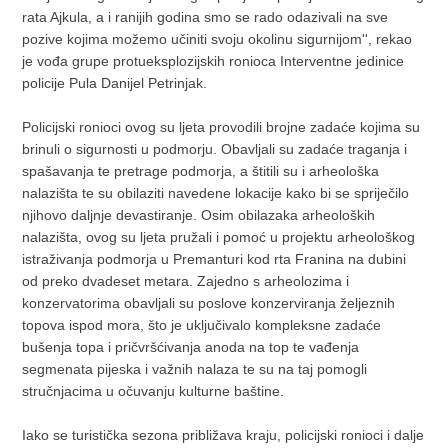
rata Ajkula, a i ranijih godina smo se rado odazivali na sve
pozive kojima možemo učiniti svoju okolinu sigurnijom'', rekao
je vođa grupe protueksplozijskih ronioca Interventne jedinice
policije Pula Danijel Petrinjak.
Policijski ronioci ovog su ljeta provodili brojne zadaće kojima su
brinuli o sigurnosti u podmorju. Obavljali su zadaće traganja i
spašavanja te pretrage podmorja, a štitili su i arheološka
nalazišta te su obilaziti navedene lokacije kako bi se spriječilo
njihovo daljnje devastiranje. Osim obilazaka arheoloških
nalazišta, ovog su ljeta pružali i pomoć u projektu arheološkog
istraživanja podmorja u Premanturi kod rta Franina na dubini
od preko dvadeset metara. Zajedno s arheolozima i
konzervatorima obavljali su poslove konzerviranja željeznih
topova ispod mora, što je uključivalo kompleksne zadaće
bušenja topa i pričvršćivanja anoda na top te vađenja
segmenata pijeska i važnih nalaza te su na taj pomogli
stručnjacima u očuvanju kulturne baštine.
Iako se turistička sezona približava kraju, policijski ronioci i dalje