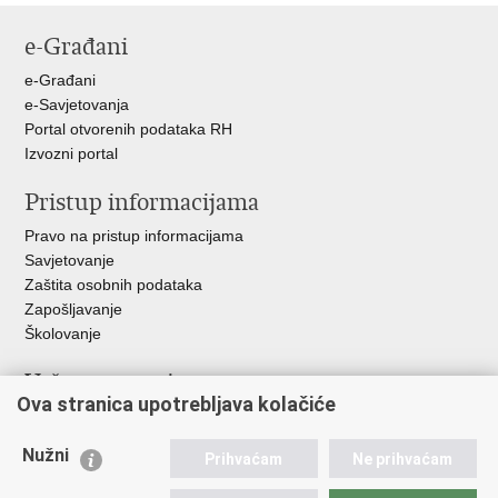
stranicu
na
na
na
e-Građani
Facebooku
Twitteru
Google
+
e-Građani
e-Savjetovanja
Portal otvorenih podataka RH
Izvozni portal
Pristup informacijama
Pravo na pristup informacijama
Savjetovanje
Zaštita osobnih podataka
Zapošljavanje
Školovanje
Važne poveznice
Ova stranica upotrebljava kolačiće
Ministarstvo unutarnjih poslova
Sindikati
Nužni
Prihvaćam
Ne prihvaćam
Udruge
Dom zdravlja MUP-a