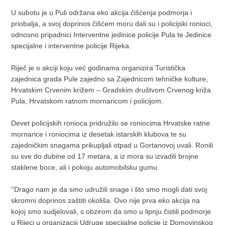
U subotu je u Puli održana eko akcija čišćenja podmorja i
priobalja, a svoj doprinos čišćem moru dali su i policijski ronioci,
odnosno pripadnici Interventne jedinice policije Pula te Jedinice
specijalne i interventne policije Rijeka.
Riječ je o akciji koju već godinama organizira Turistička
zajednica grada Pule zajedno sa Zajednicom tehničke kulture,
Hrvatskim Crvenim križem – Gradskim društvom Crvenog križa
Pula, Hrvatskom ratnom mornaricom i policijom.
Devet policijskih ronioca pridružilo se roniocima Hrvatske ratne
mornarice i roniocima iz desetak istarskih klubova te su
zajedničkim snagama prikupljali otpad u Gortanovoj uvali. Ronili
su sve do dubine od 17 metara, a iz mora su izvadili brojne
staklene boce, ali i pokoju automobilsku gumu.
''Drago nam je da smo udružili snage i što smo mogli dati svoj
skromni doprinos zaštiti okoliša. Ovo nije prva eko akcija na
kojoj smo sudjelovali, s obzirom da smo u lipnju čistili podmorje
u Rijeci u organizaciji Udruge specijalne policije iz Domovinskog