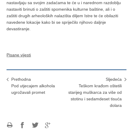
nastavljaju sa svojim zadaćama te će u i narednom razdoblju
nastaviti brinuti o zaštiti spomenika kulturne baštine, ali i o
zaštiti drugih arheoloških nalazišta diljem Istre te će obilaziti
navedene lokacije kako bi se spriječilo njihovo daljnje
devastiranje.
Pisane vijesti
Prethodna
Sljedeća
Pod utjecajem alkohola
Teškom krađom oštetili
ugrožavali promet
starijeg muškarca za više od
stotinu i sedamdeset tisuća
dolara
Ispiši
Podijeli
Podijeli
Podijeli