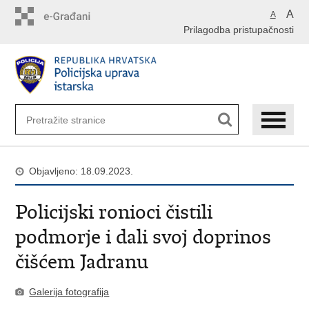
Preskoči
A
A
na
Prilagodba pristupačnosti
glavni
sadržaj
Objavljeno: 18.09.2023.
Policijski ronioci čistili
podmorje i dali svoj doprinos
čišćem Jadranu
Galerija fotografija