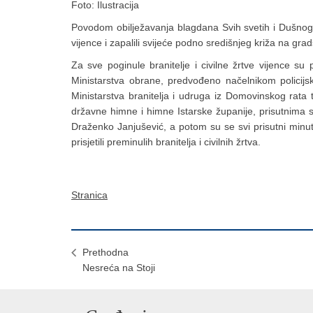
Foto: Ilustracija
Povodom obilježavanja blagdana Svih svetih i Dušnog d
vijence i zapalili svijeće podno središnjeg križa na gra
Za sve poginule branitelje i civilne žrtve vijence su 
Ministarstva obrane, predvođeno načelnikom policij
Ministarstva branitelja i udruga iz Domovinskog rata 
državne himne i himne Istarske županije, prisutnima s
Draženko Janjušević, a potom su se svi prisutni minutom
prisjetili preminulih branitelja i civilnih žrtva.
Stranica
Prethodna
Nesreća na Stoji