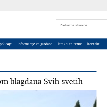
policajci
Informacije za građane
Istaknute teme
Kontakti
om blagdana Svih svetih