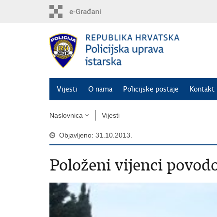
Preskoči
na
glavni
sadržaj
Vijesti
O nama
Policijske postaje
Kontakt 
Naslovnica
Vijesti
Objavljeno: 31.10.2013.
Položeni vijenci povod