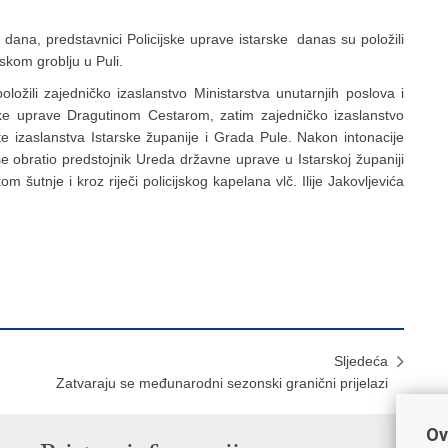
ana, predstavnici Policijske uprave istarske danas su položili
dskom groblju u Puli.
položili zajedničko izaslanstvo Ministarstva unutarnjih poslova i
ske uprave Dragutinom Cestarom, zatim zajedničko izaslanstvo
te izaslanstva Istarske županije i Grada Pule. Nakon intonacije
e obratio predstojnik Ureda državne uprave u Istarskoj županiji
 šutnje i kroz riječi policijskog kapelana vlč. Ilije Jakovljevića
Sljedeća
Zatvaraju se međunarodni sezonski granični prijelazi
Ov