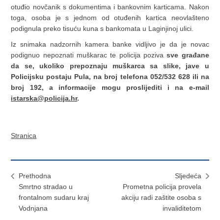
otuđio novčanik s dokumentima i bankovnim karticama. Nakon
toga, osoba je s jednom od otuđenih kartica neovlašteno
podignula preko tisuću kuna s bankomata u Laginjinoj ulici.
Iz snimaka nadzornih kamera banke vidljivo je da je novac
podignuo nepoznati muškarac te policija poziva
sve građane
da se, ukoliko prepoznaju muškarca sa slike, jave u
Policijsku postaju Pula, na broj telefona 052/532 628 ili na
broj 192, a informacije mogu proslijediti i na e-mail
istarska@policija.hr
.
Stranica
Prethodna
Sljedeća
Smrtno stradao u
Prometna policija provela
frontalnom sudaru kraj
akciju radi zaštite osoba s
Vodnjana
invaliditetom