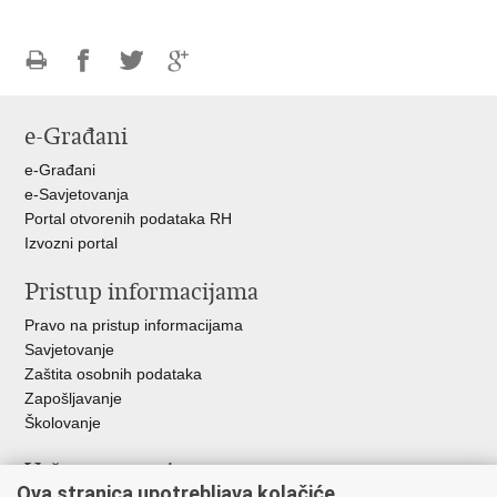
Ispiši
Podijeli
Podijeli
Podijeli
stranicu
na
na
na
e-Građani
Facebooku
Twitteru
Google
+
e-Građani
e-Savjetovanja
Portal otvorenih podataka RH
Izvozni portal
Pristup informacijama
Pravo na pristup informacijama
Savjetovanje
Zaštita osobnih podataka
Zapošljavanje
Školovanje
Važne poveznice
Ova stranica upotrebljava kolačiće