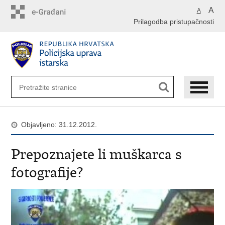
Preskoči
A
A
na
Prilagodba pristupačnosti
glavni
sadržaj
Objavljeno: 31.12.2012.
Prepoznajete li muškarca s
fotografije?