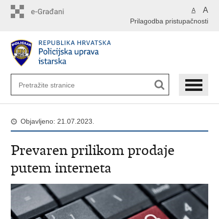
Preskoči
A
A
na
Prilagodba pristupačnosti
glavni
sadržaj
Objavljeno: 21.07.2023.
Prevaren prilikom prodaje
putem interneta