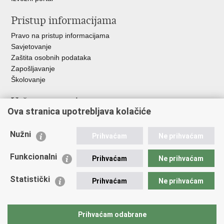
Pristup informacijama
Pravo na pristup informacijama
Savjetovanje
Zaštita osobnih podataka
Zapošljavanje
Školovanje
Važne poveznice
Ova stranica upotrebljava kolačiće
Ministarstvo unutarnjih poslova
Sindikati
Nužni
Prihvaćam
Ne prihvaćam
Udruge
Dom zdravlja MUP-a
Funkcionalni
Prihvaćam
Ne prihvaćam
Policijska akademija
Muzej policije
Statistički
Prihvaćam
Ne prihvaćam
Zaklada policijske solidarnosti
Centar za forenzična ispitivanja, istraživanja i vještačenja "Ivan
Vučetić"
Prihvaćam odabrane
Policijske uprave