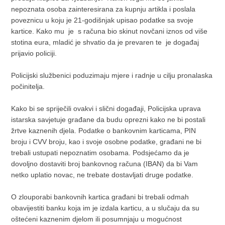
nepoznata osoba zainteresirana za kupnju artikla i poslala
poveznicu u koju je 21-godišnjak upisao podatke sa svoje
kartice. Kako mu je s računa bio skinut novčani iznos od više
stotina eura, mladić je shvatio da je prevaren te je događaj
prijavio policiji.
Policijski službenici poduzimaju mjere i radnje u cilju pronalaska
počinitelja.
Kako bi se spriječili ovakvi i slični događaji, Policijska uprava
istarska savjetuje građane da budu oprezni kako ne bi postali
žrtve kaznenih djela. Podatke o bankovnim karticama, PIN
broju i CVV broju, kao i svoje osobne podatke, građani ne bi
trebali ustupati nepoznatim osobama. Podsjećamo da je
dovoljno dostaviti broj bankovnog računa (IBAN) da bi Vam
netko uplatio novac, ne trebate dostavljati druge podatke.
O zlouporabi bankovnih kartica građani bi trebali odmah
obavijestiti banku koja im je izdala karticu, a u slučaju da su
oštećeni kaznenim djelom ili posumnjaju u mogućnost