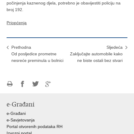
počinjenja kaznenog djela, potrebno je obavijestiti policiju na
broj 192.
Priopćenja
Prethodna
Sljedeća
Od posljedice prometne
Zaključajte automobile kako
nesreće preminula u bolnici
ne biste ostali bez stvari
Ispiši
Podijeli
Podijeli
Podijeli
stranicu
na
na
na
e-Građani
Facebooku
Twitteru
Google
+
e-Građani
e-Savjetovanja
Portal otvorenih podataka RH
Izvozni portal