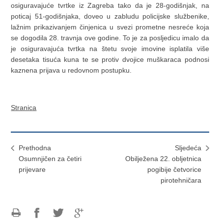
osiguravajuće tvrtke iz Zagreba tako da je 28-godišnjak, na
poticaj 51-godišnjaka, doveo u zabludu policijske službenike,
lažnim prikazivanjem činjenica u svezi prometne nesreće koja
se dogodila 28. travnja ove godine. To je za posljedicu imalo da
je osiguravajuća tvrtka na štetu svoje imovine isplatila više
desetaka tisuća kuna te se protiv dvojice muškaraca podnosi
kaznena prijava u redovnom postupku.
Stranica
Prethodna
Sljedeća
Osumnjičen za četiri
Obilježena 22. obljetnica
prijevare
pogibije četvorice
pirotehničara