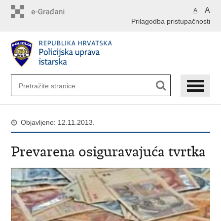
Preskoči
A
A
na
Prilagodba pristupačnosti
glavni
sadržaj
Objavljeno: 12.11.2013.
Prevarena osiguravajuća tvrtka