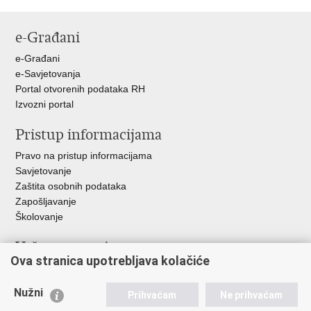
Ispiši
Podijeli
Podijeli
Podijeli
stranicu
na
na
na
e-Građani
Facebooku
Twitteru
Google
+
e-Građani
e-Savjetovanja
Portal otvorenih podataka RH
Izvozni portal
Pristup informacijama
Pravo na pristup informacijama
Savjetovanje
Zaštita osobnih podataka
Zapošljavanje
Školovanje
Važne poveznice
Ova stranica upotrebljava kolačiće
Ministarstvo unutarnjih poslova
Sindikati
Nužni
Prihvaćam
Ne prihvaćam
Udruge