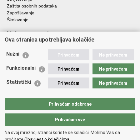
Zaštita osobnih podataka
Zapošljavanje
Školovanje
Važne poveznice
Ova stranica upotrebljava kolačiće
Ministarstvo unutarnjih poslova
Sindikati
Nužni
Prihvaćam
Ne prihvaćam
Udruge
Dom zdravlja MUP-a
Funkcionalni
Prihvaćam
Ne prihvaćam
Policijska akademija
Muzej policije
Statistički
Prihvaćam
Ne prihvaćam
Zaklada policijske solidarnosti
Centar za forenzična ispitivanja, istraživanja i vještačenja "Ivan
Vučetić"
Prihvaćam odabrane
Policijske uprave
Prihvaćam sve
Povratak na vrh
Na ovoj mrežnoj stranci koriste se kolačići. Molimo Vas da
Copyright © 2026 Policijska uprava istarska.
Uvjeti korištenja
.
Izjava o
pročitate
Obavijest o kolačićima.