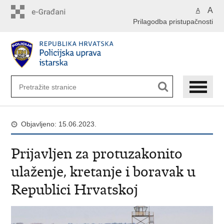
Preskoči
A
A
na
Prilagodba pristupačnosti
glavni
sadržaj
Objavljeno: 15.06.2023.
Prijavljen za protuzakonito
ulaženje, kretanje i boravak u
Republici Hrvatskoj