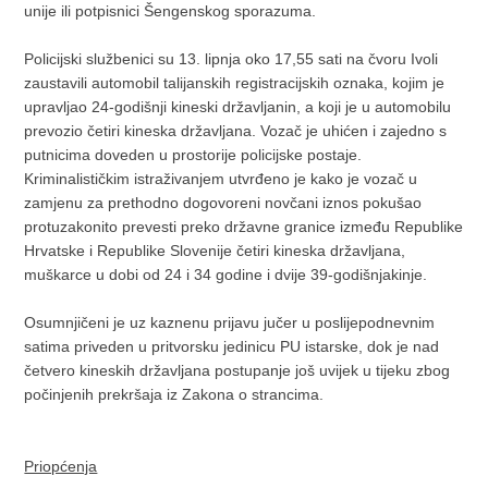
unije ili potpisnici Šengenskog sporazuma.
Policijski službenici su 13. lipnja oko 17,55 sati na čvoru Ivoli
zaustavili automobil talijanskih registracijskih oznaka, kojim je
upravljao 24-godišnji kineski državljanin, a koji je u automobilu
prevozio četiri kineska državljana. Vozač je uhićen i zajedno s
putnicima doveden u prostorije policijske postaje.
Kriminalističkim istraživanjem utvrđeno je kako je vozač u
zamjenu za prethodno dogovoreni novčani iznos pokušao
protuzakonito prevesti preko državne granice između Republike
Hrvatske i Republike Slovenije četiri kineska državljana,
muškarce u dobi od 24 i 34 godine i dvije 39-godišnjakinje.
Osumnjičeni je uz kaznenu prijavu jučer u poslijepodnevnim
satima priveden u pritvorsku jedinicu PU istarske, dok je nad
četvero kineskih državljana postupanje još uvijek u tijeku zbog
počinjenih prekršaja iz Zakona o strancima.
Priopćenja