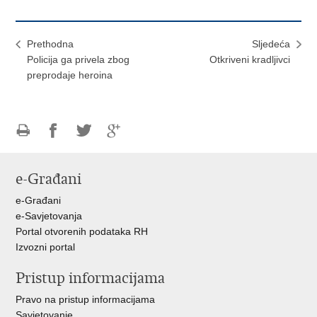
Prethodna
Sljedeća
Policija ga privela zbog
Otkriveni kradljivci
preprodaje heroina
Ispiši
Podijeli
Podijeli
Podijeli
stranicu
na
na
na
e-Građani
Facebooku
Twitteru
Google
+
e-Građani
e-Savjetovanja
Portal otvorenih podataka RH
Izvozni portal
Pristup informacijama
Pravo na pristup informacijama
Savjetovanje