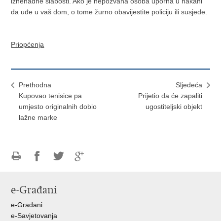
iznenadne slabosti. Ako je nepozvana osoba uporna u nakani
da uđe u vaš dom, o tome žurno obavijestite policiju ili susjede.
Priopćenja
Prethodna
Sljedeća
Kupovao tenisice pa
Prijetio da će zapaliti
umjesto originalnih dobio
ugostiteljski objekt
lažne marke
Ispiši
Podijeli
Podijeli
Podijeli
stranicu
na
na
na
e-Građani
Facebooku
Twitteru
Google
+
e-Građani
e-Savjetovanja