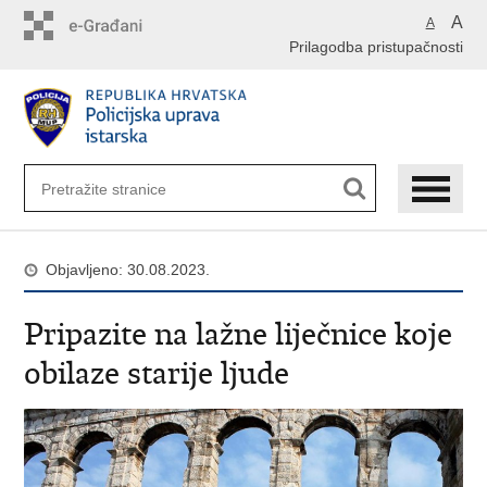
Preskoči
A
A
na
Prilagodba pristupačnosti
glavni
sadržaj
Objavljeno: 30.08.2023.
Pripazite na lažne liječnice koje
obilaze starije ljude