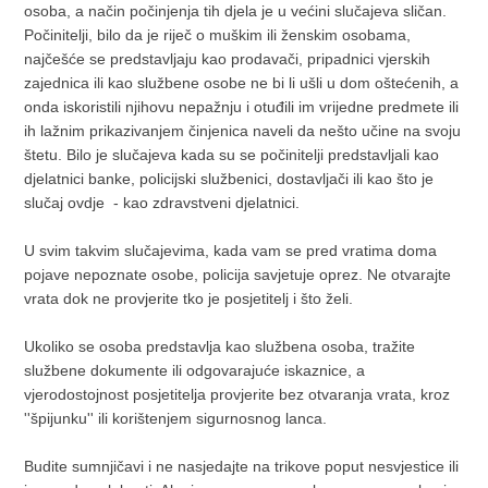
osoba, a način počinjenja tih djela je u većini slučajeva sličan.
Počinitelji, bilo da je riječ o muškim ili ženskim osobama,
najčešće se predstavljaju kao prodavači, pripadnici vjerskih
zajednica ili kao službene osobe ne bi li ušli u dom oštećenih, a
onda iskoristili njihovu nepažnju i otuđili im vrijedne predmete ili
ih lažnim prikazivanjem činjenica naveli da nešto učine na svoju
štetu. Bilo je slučajeva kada su se počinitelji predstavljali kao
djelatnici banke, policijski službenici, dostavljači ili kao što je
slučaj ovdje - kao zdravstveni djelatnici.
U svim takvim slučajevima, kada vam se pred vratima doma
pojave nepoznate osobe, policija savjetuje oprez. Ne otvarajte
vrata dok ne provjerite tko je posjetitelj i što želi.
Ukoliko se osoba predstavlja kao službena osoba, tražite
službene dokumente ili odgovarajuće iskaznice, a
vjerodostojnost posjetitelja provjerite bez otvaranja vrata, kroz
''špijunku'' ili korištenjem sigurnosnog lanca.
Budite sumnjičavi i ne nasjedajte na trikove poput nesvjestice ili