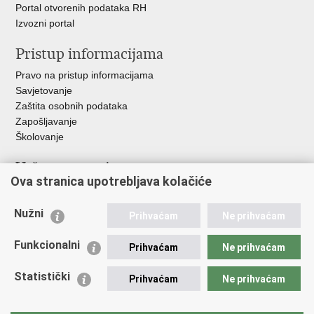
Portal otvorenih podataka RH
Izvozni portal
Pristup informacijama
Pravo na pristup informacijama
Savjetovanje
Zaštita osobnih podataka
Zapošljavanje
Školovanje
Važne poveznice
Ova stranica upotrebljava kolačiće
Ministarstvo unutarnjih poslova
Sindikati
Nužni
Prihvaćam
Ne prihvaćam
Udruge
Dom zdravlja MUP-a
Funkcionalni
Prihvaćam
Ne prihvaćam
Policijska akademija
Muzej policije
Statistički
Prihvaćam
Ne prihvaćam
Zaklada policijske solidarnosti
Centar za forenzična ispitivanja, istraživanja i vještačenja "Ivan
Vučetić"