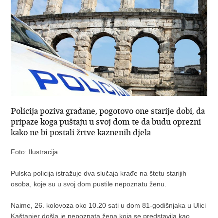
Policija poziva građane, pogotovo one starije dobi, da
pripaze koga puštaju u svoj dom te da budu oprezni
kako ne bi postali žrtve kaznenih djela
Foto: Ilustracija
Pulska policija istražuje dva slučaja krađe na štetu starijih
osoba, koje su u svoj dom pustile nepoznatu ženu.
Naime, 26. kolovoza oko 10.20 sati u dom 81-godišnjaka u Ulici
Kaštanjer došla je nepoznata žena koja se predstavila kao