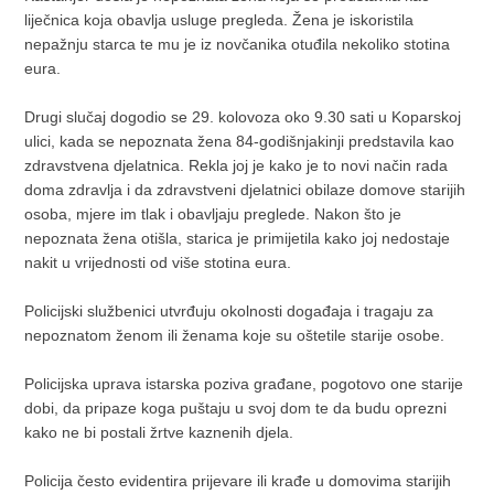
liječnica koja obavlja usluge pregleda. Žena je iskoristila
nepažnju starca te mu je iz novčanika otuđila nekoliko stotina
eura.
Drugi slučaj dogodio se 29. kolovoza oko 9.30 sati u Koparskoj
ulici, kada se nepoznata žena 84-godišnjakinji predstavila kao
zdravstvena djelatnica. Rekla joj je kako je to novi način rada
doma zdravlja i da zdravstveni djelatnici obilaze domove starijih
osoba, mjere im tlak i obavljaju preglede. Nakon što je
nepoznata žena otišla, starica je primijetila kako joj nedostaje
nakit u vrijednosti od više stotina eura.
Policijski službenici utvrđuju okolnosti događaja i tragaju za
nepoznatom ženom ili ženama koje su oštetile starije osobe.
Policijska uprava istarska poziva građane, pogotovo one starije
dobi, da pripaze koga puštaju u svoj dom te da budu oprezni
kako ne bi postali žrtve kaznenih djela.
Policija često evidentira prijevare ili krađe u domovima starijih