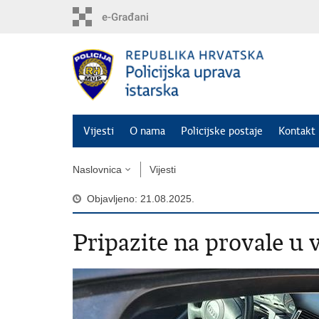
Preskoči
na
glavni
sadržaj
Vijesti
O nama
Policijske postaje
Kontakt 
Naslovnica
Vijesti
Objavljeno: 21.08.2025.
Pripazite na provale u v