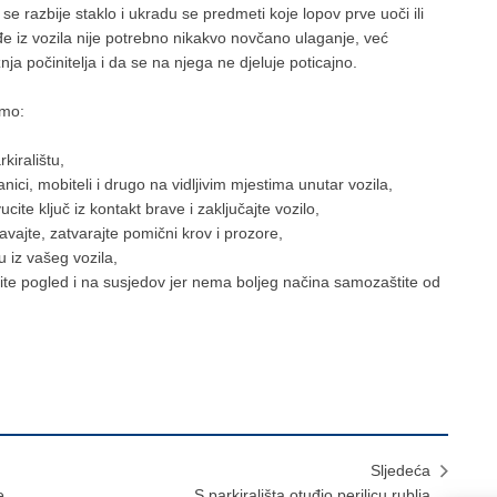
e razbije staklo i ukradu se predmeti koje lopov prve uoči ili
ađe iz vozila nije potrebno nikakvo novčano ulaganje, već
ja počinitelja i da se na njega ne djeluje poticajno.
emo:
kiralištu,
anici, mobiteli i drugo na vidljivim mjestima unutar vozila,
cite ključ iz kontakt brave i zaključajte vozilo,
čavajte, zatvarajte pomični krov i prozore,
 iz vašeg vozila,
ite pogled i na susjedov jer nema boljeg načina samozaštite od
Sljedeća
e
S parkirališta otuđio perilicu rublja