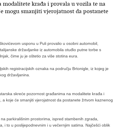
 modalitete krađa i provala u vozila te na
je mogu smanjiti vjerojatnost da postanete
oškovićevom usponu u Puli provalio u osobni automobil,
e talijanske državljanke iz automobila otuđio putne torbe s
jak, čime ju je oštetio za više stotina eura.
ljskih registracijskih oznaka na području Brtonigle, iz kojeg je
skog državljanina.
a istarska skreće pozornost građanima na modalitete krađa i
, a koje će smanjiti vjerojatnost da postanete žrtvom kaznenog
 na parkirališnim prostorima, ispred stambenih zgrada,
a, i to u poslijepodnevnim i u večernjim satima. Najčešći oblik