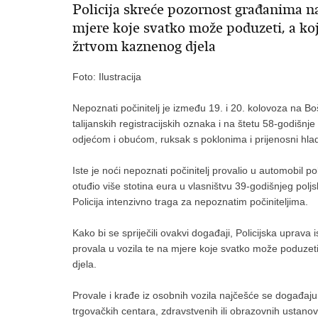
Policija skreće pozornost građanima na
mjere koje svatko može poduzeti, a ko
žrtvom kaznenog djela
Foto: Ilustracija
Nepoznati počinitelj je između 19. i 20. kolovoza na B
talijanskih registracijskih oznaka i na štetu 58-godišnj
odjećom i obućom, ruksak s poklonima i prijenosni hladn
Iste je noći nepoznati počinitelj provalio u automobil po
otuđio više stotina eura u vlasništvu 39-godišnjeg polj
Policija intenzivno traga za nepoznatim počiniteljima.
Kako bi se spriječili ovakvi događaji, Policijska uprav
provala u vozila te na mjere koje svatko može poduzeti
djela.
Provale i krađe iz osobnih vozila najčešće se događaju
trgovačkih centara, zdravstvenih ili obrazovnih ustanov