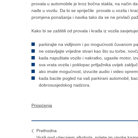
provala u automobile je kroz bočna stakla, na način da s
nađe u vozilu. Da bi se spriječile provale u vozila i kr
promjena ponašanja i navika tako da se ne privlači pažn
Kako bi se zaštitili od provala i krađa iz vozila savjetuj
parkirajte na vidljivom i po mogućnosti čuvanom par
ne ostavljajte vrijedne stvari kao što su torbe, novč
kada napuštate vozilo i nakratko, ugasite motor, izvu
sva vrata vozila i poklopac prtljažnika uvijek zaklju
ako imate mogućnost, izvucite audio i video opremu
kada bacite pogled na vaš parkirani automobil, bac
dobrosusjedskog nadzora.
Priopćenja
Prethodna
Vozili pod utjecajem alkohola, prijete im visoke kazn