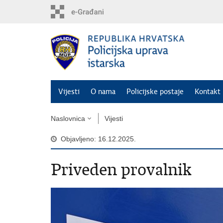
Preskoči
na
glavni
sadržaj
Vijesti
O nama
Policijske postaje
Kontakt 
Naslovnica
Vijesti
Objavljeno: 16.12.2025.
Priveden provalnik