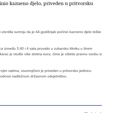
inio kazneno djelo, priveden u pritvorsku
je i utvrdila sumnju da je 44-godišnjak počinio kazneno djelo teške
inca između 3.40 i 4 sata provalio u zubarsku kliniku u širem
karac je otuđio više stotina eura, čime je oštetio pravnu osobu iz
rnjim satima, osumnjičeni je priveden u pritvorsku jedinicu
e podnosi nadležnom državnom odvjetništvu.