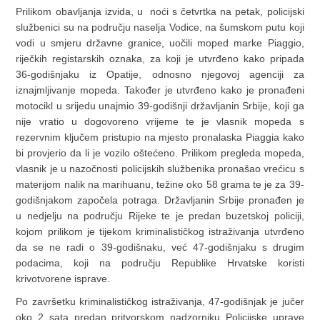
Prilikom obavljanja izvida, u noći s četvrtka na petak, policijski
službenici su na području naselja Vodice, na šumskom putu koji
vodi u smjeru državne granice, uočili moped marke Piaggio,
riječkih registarskih oznaka, za koji je utvrđeno kako pripada
36-godišnjaku iz Opatije, odnosno njegovoj agenciji za
iznajmljivanje mopeda. Također je utvrđeno kako je pronađeni
motocikl u srijedu unajmio 39-godišnji državljanin Srbije, koji ga
nije vratio u dogovoreno vrijeme te je vlasnik mopeda s
rezervnim ključem pristupio na mjesto pronalaska Piaggia kako
bi provjerio da li je vozilo oštećeno. Prilikom pregleda mopeda,
vlasnik je u nazočnosti policijskih službenika pronašao vrećicu s
materijom nalik na marihuanu, težine oko 58 grama te je za 39-
godišnjakom započela potraga. Državljanin Srbije pronađen je
u nedjelju na području Rijeke te je predan buzetskoj policiji,
kojom prilikom je tijekom kriminalističkog istraživanja utvrđeno
da se ne radi o 39-godišnaku, već 47-godišnjaku s drugim
podacima, koji na području Republike Hrvatske koristi
krivotvorene isprave.
Po završetku kriminalističkog istraživanja, 47-godišnjak je jučer
oko 2 sata predan pritvorskom nadzorniku Policijske uprave