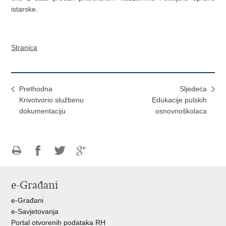
istarske.
Stranica
Prethodna
Sljedeća
Krivotvorio službenu
Edukacije pulskih
dokumentaciju
osnovnoškolaca
Ispiši
Podijeli
Podijeli
Podijeli
stranicu
na
na
na
e-Građani
Facebooku
Twitteru
Google
+
e-Građani
e-Savjetovanja
Portal otvorenih podataka RH