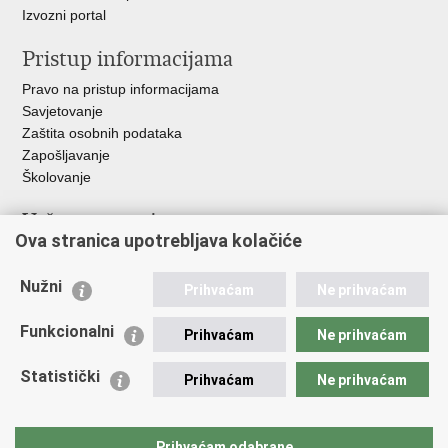
Izvozni portal
Pristup informacijama
Pravo na pristup informacijama
Savjetovanje
Zaštita osobnih podataka
Zapošljavanje
Školovanje
Važne poveznice
Ova stranica upotrebljava kolačiće
Ministarstvo unutarnjih poslova
Sindikati
Nužni
Prihvaćam
Ne prihvaćam
Udruge
Dom zdravlja MUP-a
Funkcionalni
Prihvaćam
Ne prihvaćam
Policijska akademija
Muzej policije
Statistički
Prihvaćam
Ne prihvaćam
Zaklada policijske solidarnosti
Centar za forenzična ispitivanja, istraživanja i vještačenja "Ivan
Vučetić"
Prihvaćam odabrane