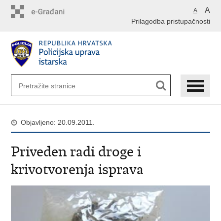
Preskoči
A
A
na
Prilagodba pristupačnosti
glavni
sadržaj
Objavljeno: 20.09.2011.
Priveden radi droge i
krivotvorenja isprava