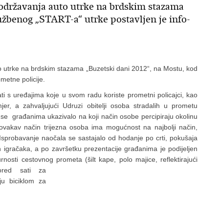
e održavanja auto utrke na brdskim stazama
užbenog „START-a“ utrke postavljen je info-
to utrke na brdskim stazama „Buzetski dani 2012“, na Mostu, kod
metne policije.
nati s uređajima koje u svom radu koriste prometni policajci, kao
er, a zahvaljujući Udruzi obitelji osoba stradalih u prometu
ma se građanima ukazivalo na koji način osobe percipiraju okolinu
vakav način trijezna osoba ima mogućnost na najbolji način,
. Isprobavanje naočala se sastajalo od hodanje po crti, pokušaja
h igračaka, a po završetku prezentacije građanima je podijeljen
urnosti cestovnog prometa (šilt kape, polo majice,
reflektirajući
pored sati za
ju biciklom za