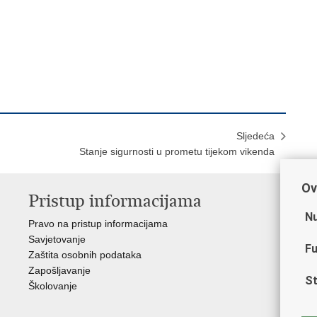
Sljedeća
Stanje sigurnosti u prometu tijekom vikenda
Ov
Pristup informacijama
V
Nu
Pravo na pristup informacijama
Min
Savjetovanje
Sin
Fu
Zaštita osobnih podataka
Ud
Zapošljavanje
Dom
St
Školovanje
Pol
Muz