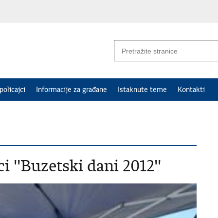
policajci
Informacije za građane
Istaknute teme
Kontakti
i ''Buzetski dani 2012''