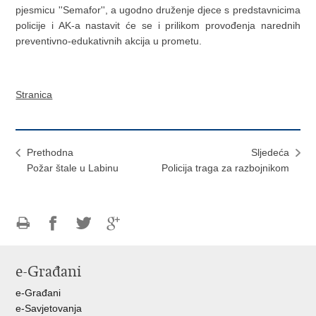
pjesmicu ''Semafor'', a ugodno druženje djece s predstavnicima
policije i AK-a nastavit će se i prilikom provođenja narednih
preventivno-edukativnih akcija u prometu.
Stranica
Prethodna
Sljedeća
Požar štale u Labinu
Policija traga za razbojnikom
Ispiši
Podijeli
Podijeli
Podijeli
stranicu
na
na
na
e-Građani
Facebooku
Twitteru
Google
+
e-Građani
e-Savjetovanja