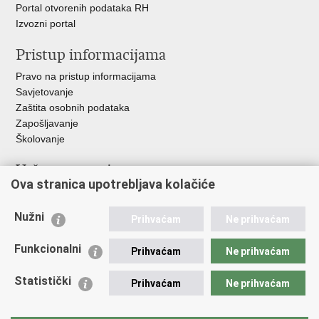
Portal otvorenih podataka RH
Izvozni portal
Pristup informacijama
Pravo na pristup informacijama
Savjetovanje
Zaštita osobnih podataka
Zapošljavanje
Školovanje
Važne poveznice
Ova stranica upotrebljava kolačiće
Ministarstvo unutarnjih poslova
Sindikati
Nužni
Prihvaćam
Ne prihvaćam
Udruge
Dom zdravlja MUP-a
Funkcionalni
Prihvaćam
Ne prihvaćam
Policijska akademija
Muzej policije
Statistički
Prihvaćam
Ne prihvaćam
Zaklada policijske solidarnosti
Centar za forenzična ispitivanja, istraživanja i vještačenja "Ivan
Vučetić"