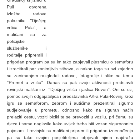
Puli otvorena
izložba radova
polaznika ''Dječjeg
vrtića Pula'', a
mališani su za
policijske
službenike i
roditelje pripremili i
prigodan program pa su im tako zapjevali pjesmicu o semaforu
i izrecitirali par zanimljivih stihova, a nakon toga su svi zajedno
sa zanimanjem razgledali radove, fotografije i slike na temu
''Promet u vrtiću''. Danas su pak svoje aktivnosti predstavili
rovinjski mališani iz ''Dječjeg vrtića i jaslica Neven''. Oni su uz,
pomoć svojih odgajateljica i predstavnika AK-a Pula-Rovinj, kroz
igru sa semaforom, zebrom i autićima prezentirali sigurno
sudjelovanje u prometu, odnosno kako na siguran način
prelaziti cestu, voziti bicikl te se prevoziti u vozilu, pri čemu su
djeca i sama naglasila kako uvijek treba biti vezan sigurnosnim
pojasom. I rovinjski su mališani pripremili prigodno iznenađenja
pa su tako svojim posjetiteljima otpjevali njima najdražu