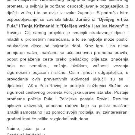
prometa, u svibnju je održano osposobljavanje odgajateljica iz
dječjih vrtića, i to po dvije iz svake županije. S područja Istre
osposobljavanje su završile
Elida Jurićić
iz
''Dječjeg vrtića
Pula''
i
Tanja Križmanić
iz
''Dječjeg vrtića i jaslica Neven''
iz
Rovinja. Cilj samog projekta je smanjiti stradavanje djece i
mladih u prometnim nesrećama, a to se najbolje može postići
edukacijom djece od najranije dobi. Kroz igru i na njima
primjeren način, mališane se uče osnovna prometna pravila,
poput prelaženja ceste preko pješačkog prijelaza, značenja
boja na semaforu, vožnje biciklom, važnosti vezanja
sigurnosnim pojasom i slično. Osim njihovih odgajateljica, u
provođenje ovih preventivnih aktivnosti uključili su se i
djelatnici AK-a Pula-Rovinj te policijski službenici Službe za
sigurnost cestovnog prometa Policijske uprave istarske, Postaje
prometne policije Pula i Policijske postaje Rovinj. Rezultat
njihovih aktivnosti, odnosno radove koje su pulski mališani
izradili samostalno i uz pomoć svojih roditelja, svi zainteresirani
građani imat će prilike razgledati ovih dana.
Naime, jučer je u
Gradskoj knjižnici u