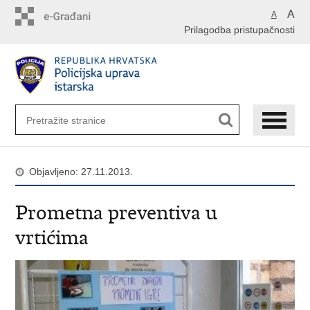
Preskoči
A
A
na
Prilagodba pristupačnosti
glavni
sadržaj
Objavljeno: 27.11.2013.
Prometna preventiva u
vrtićima