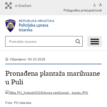
Preskoči
A
A
na
Prilagodba pristupačnosti
glavni
sadržaj
Objavljeno: 04.10.2018.
Pronađena plantaža marihuane
u Puli
Foto: PU istarska