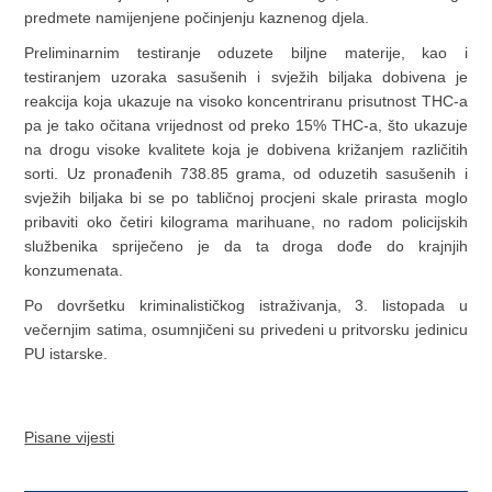
predmete namijenjene počinjenju kaznenog djela.
Preliminarnim testiranje oduzete biljne materije, kao i
testiranjem uzoraka sasušenih i svježih biljaka dobivena je
reakcija koja ukazuje na visoko koncentriranu prisutnost THC-a
pa je tako očitana vrijednost od preko 15% THC-a, što ukazuje
na drogu visoke kvalitete koja je dobivena križanjem različitih
sorti. Uz pronađenih 738.85 grama, od oduzetih sasušenih i
svježih biljaka bi se po tabličnoj procjeni skale prirasta moglo
pribaviti oko četiri kilograma marihuane, no radom policijskih
službenika spriječeno je da ta droga dođe do krajnjih
konzumenata.
Po dovršetku kriminalističkog istraživanja, 3. listopada u
večernjim satima, osumnjičeni su privedeni u pritvorsku jedinicu
PU istarske.
Pisane vijesti