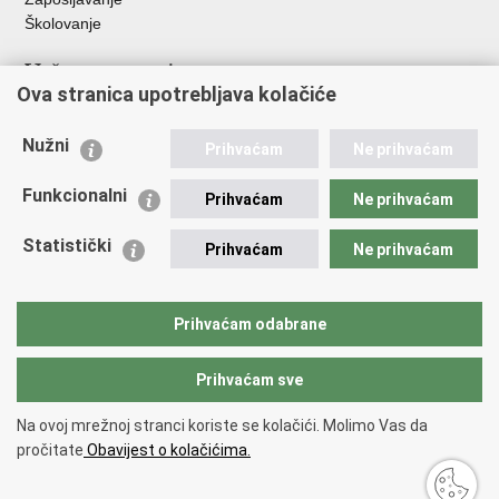
Školovanje
Važne poveznice
Ova stranica upotrebljava kolačiće
Ministarstvo unutarnjih poslova
Sindikati
Nužni
Prihvaćam
Ne prihvaćam
Udruge
Dom zdravlja MUP-a
Funkcionalni
Prihvaćam
Ne prihvaćam
Policijska akademija
Muzej policije
Statistički
Prihvaćam
Ne prihvaćam
Zaklada policijske solidarnosti
Centar za forenzična ispitivanja, istraživanja i vještačenja "Ivan
Vučetić"
Prihvaćam odabrane
Policijske uprave
Prihvaćam sve
Povratak na vrh
Na ovoj mrežnoj stranci koriste se kolačići. Molimo Vas da
Copyright © 2026 Policijska uprava istarska.
Uvjeti korištenja
.
Izjava o
pročitate
Obavijest o kolačićima.
pristupačnosti
.