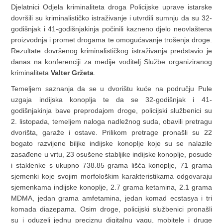
Djelatnici Odjela kriminaliteta droga Policijske uprave istarske
dovršili su kriminalističko istraživanje i utvrdili sumnju da su 32-
godišnjak i 41-godišnjakinja počinili kazneno djelo neovlaštena
proizvodnja i promet drogama te omogućavanje trošenja droge.
Rezultate dovršenog kriminalističkog istraživanja predstavio je
danas na konferenciji za medije voditelj Službe organiziranog
kriminaliteta
Valter Gržeta
.
Temeljem saznanja da se u dvorištu kuće na području Pule
uzgaja indijska konoplja te da se 32-godišnjak i 41-
godišnjakinja bave preprodajom droge, policijski službenici su
2. listopada, temeljem naloga nadležnog suda, obavili pretragu
dvorišta, garaže i ostave. Prilikom pretrage pronašli su 22
bogato razvijene biljke indijske konoplje koje su se nalazile
zasađene u vrtu, 23 osušene stabljike indijske konoplje, posude
i staklenke s ukupno 738.85 grama lišća konoplje, 71 grama
sjemenki koje svojim morfološkim karakteristikama odgovaraju
sjemenkama indijske konoplje, 2.7 grama ketamina, 2.1 grama
MDMA, jedan grama amfetamina, jedan komad ecstasya i tri
komada diazepama. Osim droge, policijski službenici pronašli
su i oduzeli jednu preciznu digitalnu vagu, mobitele i druge