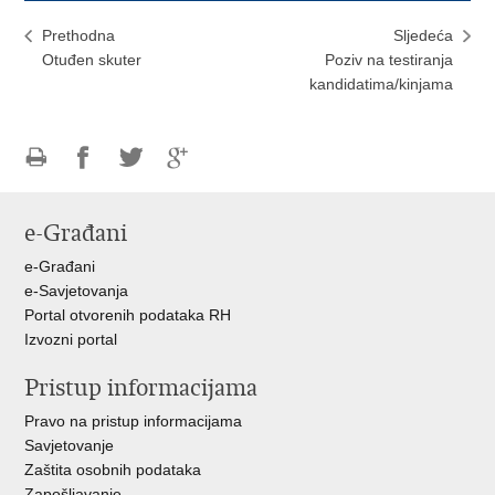
Prethodna
Sljedeća
Otuđen skuter
Poziv na testiranja
kandidatima/kinjama
Ispiši
Podijeli
Podijeli
Podijeli
stranicu
na
na
na
e-Građani
Facebooku
Twitteru
Google
+
e-Građani
e-Savjetovanja
Portal otvorenih podataka RH
Izvozni portal
Pristup informacijama
Pravo na pristup informacijama
Savjetovanje
Zaštita osobnih podataka
Zapošljavanje