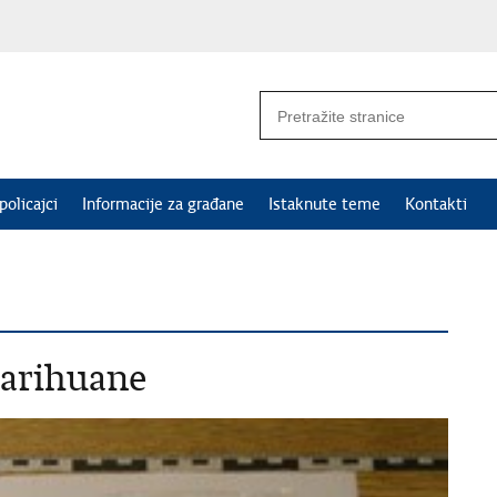
policajci
Informacije za građane
Istaknute teme
Kontakti
marihuane