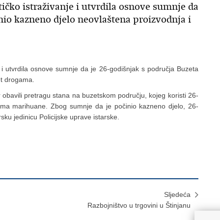
tičko istraživanje i utvrdila osnove sumnje da
nio kazneno djelo neovlaštena proizvodnja i
nje i utvrdila osnove sumnje da je 26-godišnjak s područja Buzeta
et drogama.
r obavili pretragu stana na buzetskom području, kojeg koristi 26-
rama marihuane. Zbog sumnje da je počinio kazneno djelo, 26-
sku jedinicu Policijske uprave istarske.
Sljedeća
Razbojništvo u trgovini u Štinjanu