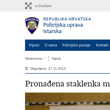
Preskoči
na
glavni
sadržaj
Vijesti
O nama
Policijske postaje
Kontakt 
Naslovnica
Vijesti
Objavljeno: 27.11.2013.
Pronađena staklenka 