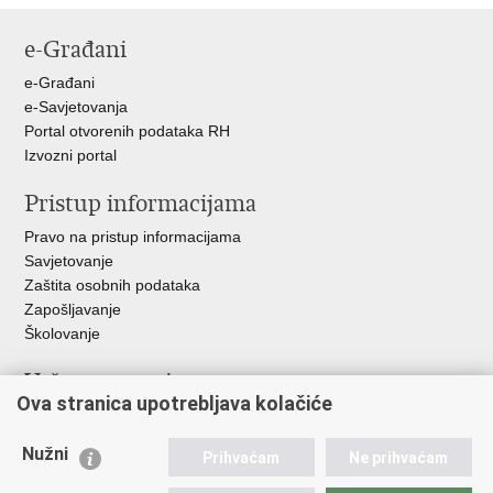
stranicu
na
na
na
e-Građani
Facebooku
Twitteru
Google
+
e-Građani
e-Savjetovanja
Portal otvorenih podataka RH
Izvozni portal
Pristup informacijama
Pravo na pristup informacijama
Savjetovanje
Zaštita osobnih podataka
Zapošljavanje
Školovanje
Važne poveznice
Ova stranica upotrebljava kolačiće
Ministarstvo unutarnjih poslova
Sindikati
Nužni
Prihvaćam
Ne prihvaćam
Udruge
Dom zdravlja MUP-a