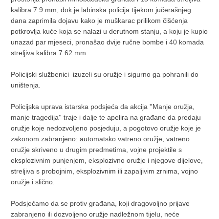
kalibra 7.9 mm, dok je labinska policija tijekom jučerašnjeg
dana zaprimila dojavu kako je muškarac prilikom čišćenja
potkrovlja kuće koja se nalazi u derutnom stanju, a koju je kupio
unazad par mjeseci, pronašao dvije ručne bombe i 40 komada
streljiva kalibra 7.62 mm.
Policijski službenici izuzeli su oružje i sigurno ga pohranili do
uništenja.
Policijska uprava istarska podsjeća da akcija ''Manje oružja,
manje tragedija'' traje i dalje te apelira na građane da predaju
oružje koje nedozvoljeno posjeduju, a pogotovo oružje koje je
zakonom zabranjeno: automatsko vatreno oružje, vatreno
oružje skriveno u drugim predmetima, vojne projektile s
eksplozivnim punjenjem, eksplozivno oružje i njegove dijelove,
streljiva s probojnim, eksplozivnim ili zapaljivim zrnima, vojno
oružje i slično.
Podsjećamo da se protiv građana, koji dragovoljno prijave
zabranjeno ili dozvoljeno oružje nadležnom tijelu, neće