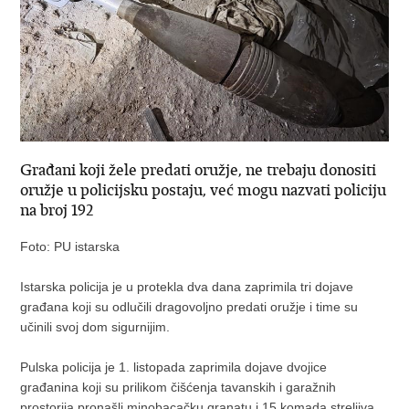
Građani koji žele predati oružje, ne trebaju donositi
oružje u policijsku postaju, već mogu nazvati policiju
na broj 192
Foto: PU istarska
Istarska policija je u protekla dva dana zaprimila tri dojave
građana koji su odlučili dragovoljno predati oružje i time su
učinili svoj dom sigurnijim.
Pulska policija je 1. listopada zaprimila dojave dvojice
građanina koji su prilikom čišćenja tavanskih i garažnih
prostorija pronašli minobacačku granatu i 15 komada streljiva