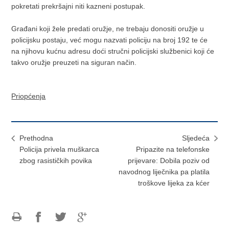
pokretati prekršajni niti kazneni postupak.
Građani koji žele predati oružje, ne trebaju donositi oružje u
policijsku postaju, već mogu nazvati policiju na broj 192 te će
na njihovu kućnu adresu doći stručni policijski službenici koji će
takvo oružje preuzeti na siguran način.
Priopćenja
Prethodna
Sljedeća
Policija privela muškarca
Pripazite na telefonske
zbog rasističkih povika
prijevare: Dobila poziv od
navodnog liječnika pa platila
troškove lijeka za kćer
Ispiši
Podijeli
Podijeli
Podijeli