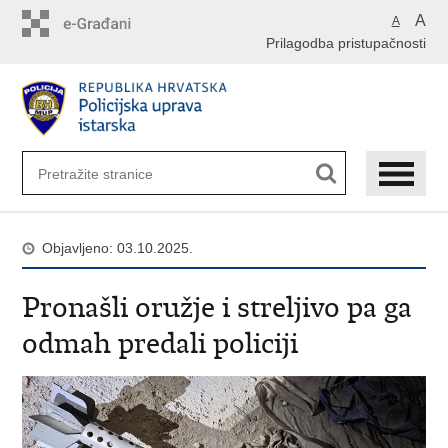
Preskoči
A
A
na
Prilagodba pristupačnosti
glavni
sadržaj
Objavljeno: 03.10.2025.
Pronašli oružje i streljivo pa ga
odmah predali policiji