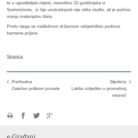
te u ugostiteljski objekt, vlasništvo 32-godišnjaka iz
Svetvinčenta, iz čije unutrašnjosti nije ništa otuđio, ali je počinio
manju materijalnu štetu.
Protiv njega se nadležnom državnom odvjetništvu podnosi
kaznena prijava.
Stranica
Prethodna
Sljedeća
Zatečen prilikom provale
Lakše ozlijeđen u prometnoj
nesreći
Ispiši
Podijeli
Podijeli
Podijeli
stranicu
na
na
na
e-Građani
Facebooku
Twitteru
Google