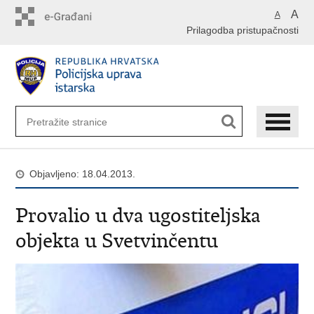
Preskoči
A
A
na
Prilagodba pristupačnosti
glavni
sadržaj
Objavljeno: 18.04.2013.
Provalio u dva ugostiteljska
objekta u Svetvinčentu