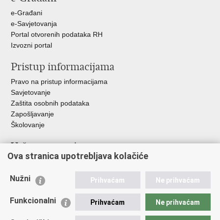
+
e-Građani
e-Savjetovanja
Portal otvorenih podataka RH
Izvozni portal
Pristup informacijama
Pravo na pristup informacijama
Savjetovanje
Zaštita osobnih podataka
Zapošljavanje
Školovanje
Važne poveznice
Ova stranica upotrebljava kolačiće
Ministarstvo unutarnjih poslova
Sindikati
Nužni
Prihvaćam
Ne prihvaćam
Udruge
Dom zdravlja MUP-a
Funkcionalni
Prihvaćam
Ne prihvaćam
Policijska akademija
Muzej policije