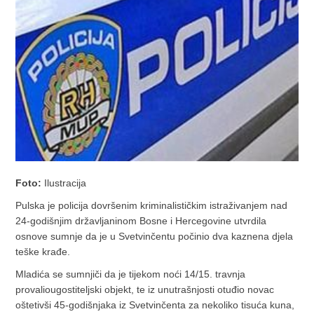
Foto:
Ilustracija
Pulska je policija dovršenim kriminalističkim istraživanjem nad
24-godišnjim državljaninom Bosne i Hercegovine utvrdila
osnove sumnje da je u Svetvinčentu počinio dva kaznena djela
teške krađe.
Mladića se sumnjiči da je tijekom noći 14/15. travnja
provaliougostiteljski objekt, te iz unutrašnjosti otuđio novac
oštetivši 45-godišnjaka iz Svetvinčenta za nekoliko tisuća kuna,