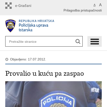
Preskoči
A
A
na
Prilagodba pristupačnosti
glavni
sadržaj
Objavljeno: 17.07.2012.
Provalio u kuću pa zaspao