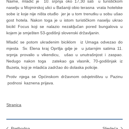
Naime, mladić je 10. srpnja oko 17,30 sati u turističkom
naselju u Mojmirskoj ulici u Bašaniji obio terasna vrata hotelske
sobe iz koje nije ništa otuđio jer je u tom trenutku u sobu ušao
gost hotela. Nakon toga je u istom turističkom naselju ukrao
bicikl Focus koji se nalazio nezaključan pored bungalova u
kojem je smješten 53-godišnji slovenski državljanin.
Mladić se potom ukradenim biciklom iz Umaga odvezao do
mjesta Sv. Elena kraj Oprtlja gdje je u jutarnjim satima 11.
srpnja provalio u vikendicu, ušao u unutrašnjost i zaspao.
Nedugo nakon toga zatekao ga vlasnik, 70-godišnjak iz
Buzeta, koji je mladića zadržao do dolaska policije.
Protiv njega se Općinskom državnom odvjetništvu u Pazinu
podnosi kaznena prijava.
Stranica
Prethodna
Sljedeća