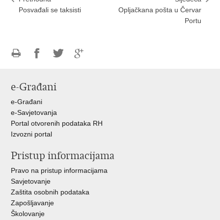
Posvađali se taksisti
Opljačkana pošta u Červar
Portu
Ispiši
Podijeli
Podijeli
Podijeli
stranicu
na
na
na
e-Građani
Facebooku
Twitteru
Google
+
e-Građani
e-Savjetovanja
Portal otvorenih podataka RH
Izvozni portal
Pristup informacijama
Pravo na pristup informacijama
Savjetovanje
Zaštita osobnih podataka
Zapošljavanje
Školovanje