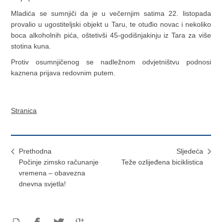
Mladića se sumnjiči da je u večernjim satima 22. listopada
provalio u ugostiteljski objekt u Taru, te otuđio novac i nekoliko
boca alkoholnih pića, oštetivši 45-godišnjakinju iz Tara za više
stotina kuna.
Protiv osumnjičenog se nadležnom odvjetništvu podnosi
kaznena prijava redovnim putem.
Stranica
Prethodna
Sljedeća
Počinje zimsko računanje
Teže ozlijeđena biciklistica
vremena – obavezna
dnevna svjetla!