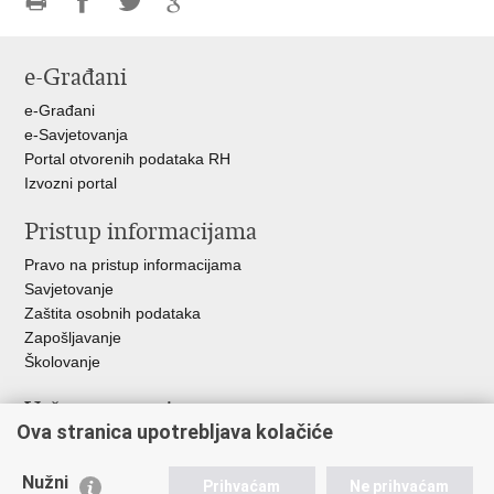
Ispiši
Podijeli
Podijeli
Podijeli
stranicu
na
na
na
e-Građani
Facebooku
Twitteru
Google
+
e-Građani
e-Savjetovanja
Portal otvorenih podataka RH
Izvozni portal
Pristup informacijama
Pravo na pristup informacijama
Savjetovanje
Zaštita osobnih podataka
Zapošljavanje
Školovanje
Važne poveznice
Ova stranica upotrebljava kolačiće
Ministarstvo unutarnjih poslova
Sindikati
Nužni
Prihvaćam
Ne prihvaćam
Udruge