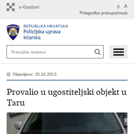
Preskoči
A
A
na
Prilagodba pristupačnosti
glavni
sadržaj
Objavljeno: 25.10.2013.
Provalio u ugostiteljski objekt u
Taru