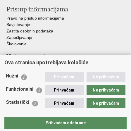
Pristup informacijama
Pravo na pristup informacijama
Savjetovanje
Zaštita osobnih podataka
Zapošljavanje
Školovanje
Važne poveznice
Ova stranica upotrebljava kolačiće
Ministarstvo unutarnjih poslova
Sindikati
Nužni
Prihvaćam
Ne prihvaćam
Udruge
Dom zdravlja MUP-a
Funkcionalni
Prihvaćam
Ne prihvaćam
Policijska akademija
Muzej policije
Statistički
Prihvaćam
Ne prihvaćam
Zaklada policijske solidarnosti
Centar za forenzična ispitivanja, istraživanja i vještačenja "Ivan
Vučetić"
Prihvaćam odabrane
Policijske uprave