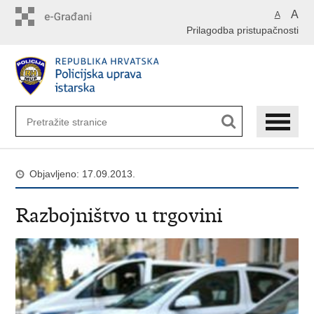
Preskoči
A
A
na
Prilagodba pristupačnosti
glavni
sadržaj
Objavljeno: 17.09.2013.
Razbojništvo u trgovini