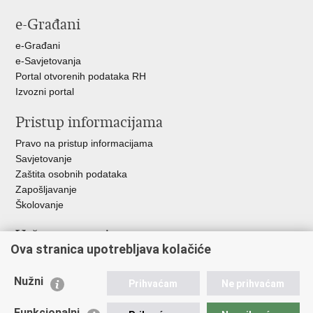
stranicu
na
na
na
e-Građani
Facebooku
Twitteru
Google
+
e-Građani
e-Savjetovanja
Portal otvorenih podataka RH
Izvozni portal
Pristup informacijama
Pravo na pristup informacijama
Savjetovanje
Zaštita osobnih podataka
Zapošljavanje
Školovanje
Važne poveznice
Ova stranica upotrebljava kolačiće
Ministarstvo unutarnjih poslova
Sindikati
Nužni
Prihvaćam
Ne prihvaćam
Udruge
Dom zdravlja MUP-a
Funkcionalni