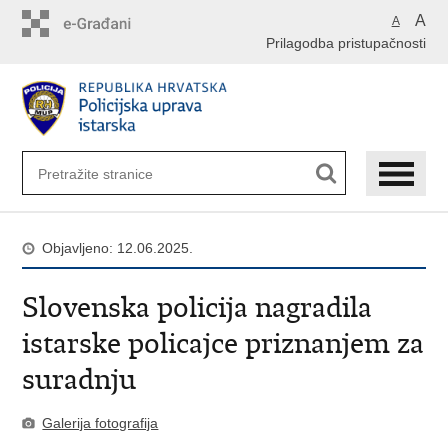
Preskoči
A
A
na
Prilagodba pristupačnosti
glavni
sadržaj
Objavljeno: 12.06.2025.
Slovenska policija nagradila
istarske policajce priznanjem za
suradnju
Galerija fotografija