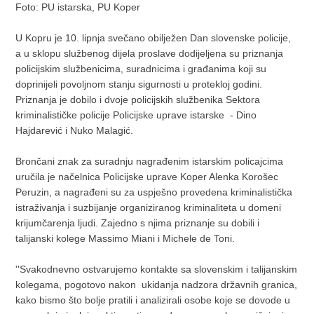
Foto: PU istarska, PU Koper
U Kopru je 10. lipnja svečano obilježen Dan slovenske policije,
a u sklopu službenog dijela proslave dodijeljena su priznanja
policijskim službenicima, suradnicima i građanima koji su
doprinijeli povoljnom stanju sigurnosti u protekloj godini.
Priznanja je dobilo i dvoje policijskih službenika Sektora
kriminalističke policije Policijske uprave istarske - Dino
Hajdarević i Nuko Malagić.
Brončani znak za suradnju nagrađenim istarskim policajcima
uručila je načelnica Policijske uprave Koper Alenka Korošec
Peruzin, a nagrađeni su za uspješno provedena kriminalistička
istraživanja i suzbijanje organiziranog kriminaliteta u domeni
krijumčarenja ljudi. Zajedno s njima priznanje su dobili i
talijanski kolege Massimo Miani i Michele de Toni.
''Svakodnevno ostvarujemo kontakte sa slovenskim i talijanskim
kolegama, pogotovo nakon ukidanja nadzora državnih granica,
kako bismo što bolje pratili i analizirali osobe koje se dovode u