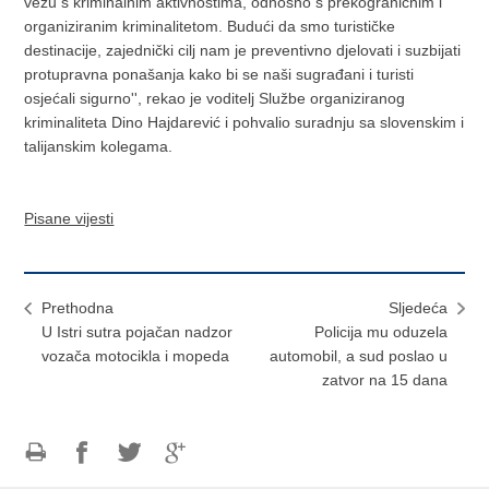
vezu s kriminalnim aktivnostima, odnosno s prekograničnim i
organiziranim kriminalitetom. Budući da smo turističke
destinacije, zajednički cilj nam je preventivno djelovati i suzbijati
protupravna ponašanja kako bi se naši sugrađani i turisti
osjećali sigurno'', rekao je voditelj Službe organiziranog
kriminaliteta Dino Hajdarević i pohvalio suradnju sa slovenskim i
talijanskim kolegama.
Pisane vijesti
Prethodna
Sljedeća
U Istri sutra pojačan nadzor
Policija mu oduzela
vozača motocikla i mopeda
automobil, a sud poslao u
zatvor na 15 dana
Ispiši
Podijeli
Podijeli
Podijeli