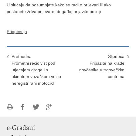
U slučaju da posumnjate kako se radi o prijevari ili ako
postanete žrtva prijevare, događaj prijavite policiji.
Priopćenja
Prethodna
Sljedeća
Prometni recidivist pod
Pripazite na krađe
utjecajem droge i s
novčanika u trgovačkim
ukinutom vozačkom vozio
centrima
neregistrirani motocikl
Ispiši
Podijeli
Podijeli
Podijeli
stranicu
na
na
na
e-Građani
Facebooku
Twitteru
Google
+