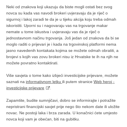
Neki od znakova koji ukazuju da biste mogli ostati bez svog
novca su kada vas navodi brokeri uvjeravaju da je riječ o
sigurnoj i lakoj zaradi te da je u tijeku akcija koju treba odmah
iskoristiti. Uporni su i nagovaraju vas na trgovanje makar
nemate u tome iskustva i uvjeravaju vas da je riječ o
jednostavnom načinu trgovanja. Još jedan od znakova da bi se
moglo raditi o prijevari je i kada na trgovinskoj platformi nema
jasno navedenih kontakata kojima se možete odmah obratiti, a
brojevi s kojih vas zovu brokeri nisu iz Hrvatske te ih na njih ne
možete povratno kontaktirati.
Više savjeta o tome kako izbjeći investicijske prijevare, možete
saznati na
informativnom letku
ili putem stranice
Web heroj -
investicijske prijevare
.
Zapamtite, budite sumnjičavi, dobro se informirajte i potražite
nepristrani financijski savjet prije nego što nekom date ili uložite
novac. Ne postoji laka i brza zarada. U konačnici ćete umjesto
novca koji vam je obećan, biti na gubitku.