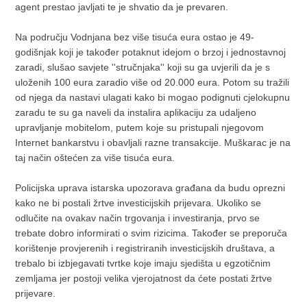
agent prestao javljati te je shvatio da je prevaren.
Na području Vodnjana bez više tisuća eura ostao je 49-
godišnjak koji je također potaknut idejom o brzoj i jednostavnoj
zaradi, slušao savjete ''stručnjaka'' koji su ga uvjerili da je s
uloženih 100 eura zaradio više od 20.000 eura. Potom su tražili
od njega da nastavi ulagati kako bi mogao podignuti cjelokupnu
zaradu te su ga naveli da instalira aplikaciju za udaljeno
upravljanje mobitelom, putem koje su pristupali njegovom
Internet bankarstvu i obavljali razne transakcije. Muškarac je na
taj način oštećen za više tisuća eura.
Policijska uprava istarska upozorava građana da budu oprezni
kako ne bi postali žrtve investicijskih prijevara. Ukoliko se
odlučite na ovakav način trgovanja i investiranja, prvo se
trebate dobro informirati o svim rizicima. Također se preporuča
korištenje provjerenih i registriranih investicijskih društava, a
trebalo bi izbjegavati tvrtke koje imaju sjedišta u egzotičnim
zemljama jer postoji velika vjerojatnost da ćete postati žrtve
prijevare.