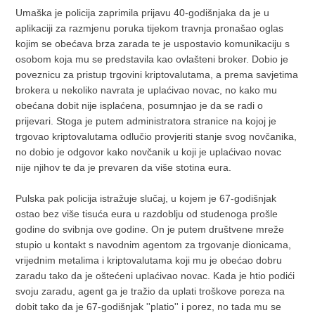
Umaška je policija zaprimila prijavu 40-godišnjaka da je u
aplikaciji za razmjenu poruka tijekom travnja pronašao oglas
kojim se obećava brza zarada te je uspostavio komunikaciju s
osobom koja mu se predstavila kao ovlašteni broker. Dobio je
poveznicu za pristup trgovini kriptovalutama, a prema savjetima
brokera u nekoliko navrata je uplaćivao novac, no kako mu
obećana dobit nije isplaćena, posumnjao je da se radi o
prijevari. Stoga je putem administratora stranice na kojoj je
trgovao kriptovalutama odlučio provjeriti stanje svog novčanika,
no dobio je odgovor kako novčanik u koji je uplaćivao novac
nije njihov te da je prevaren da više stotina eura.
Pulska pak policija istražuje slučaj, u kojem je 67-godišnjak
ostao bez više tisuća eura u razdoblju od studenoga prošle
godine do svibnja ove godine. On je putem društvene mreže
stupio u kontakt s navodnim agentom za trgovanje dionicama,
vrijednim metalima i kriptovalutama koji mu je obećao dobru
zaradu tako da je oštećeni uplaćivao novac. Kada je htio podići
svoju zaradu, agent ga je tražio da uplati troškove poreza na
dobit tako da je 67-godišnjak ''platio'' i porez, no tada mu se