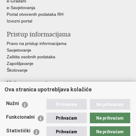
e-Građani
e-Savjetovanja
Portal otvorenih podataka RH
Izvozni portal
Pristup informacijama
Pravo na pristup informacijama
Savjetovanje
Zaštita osobnih podataka
Zapošljavanje
Školovanje
Važne poveznice
Ova stranica upotrebljava kolačiće
Ministarstvo unutarnjih poslova
Sindikati
Nužni
Prihvaćam
Ne prihvaćam
Udruge
Dom zdravlja MUP-a
Funkcionalni
Prihvaćam
Ne prihvaćam
Policijska akademija
Muzej policije
Statistički
Prihvaćam
Ne prihvaćam
Zaklada policijske solidarnosti