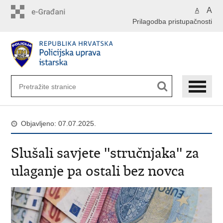
Preskoči
A
A
na
Prilagodba pristupačnosti
glavni
sadržaj
Objavljeno: 07.07.2025.
Slušali savjete ''stručnjaka'' za
ulaganje pa ostali bez novca