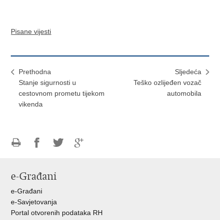
Pisane vijesti
Prethodna
Sljedeća
Stanje sigurnosti u
Teško ozlijeđen vozač
cestovnom prometu tijekom
automobila
vikenda
Ispiši
Podijeli
Podijeli
Podijeli
stranicu
na
na
na
e-Građani
Facebooku
Twitteru
Google
+
e-Građani
e-Savjetovanja
Portal otvorenih podataka RH