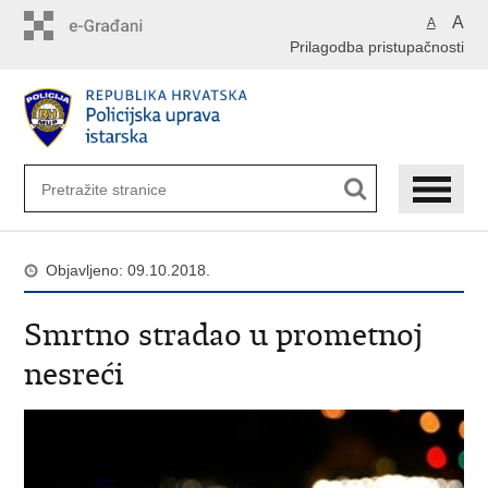
Preskoči
A
A
na
Prilagodba pristupačnosti
glavni
sadržaj
Objavljeno: 09.10.2018.
Smrtno stradao u prometnoj
nesreći