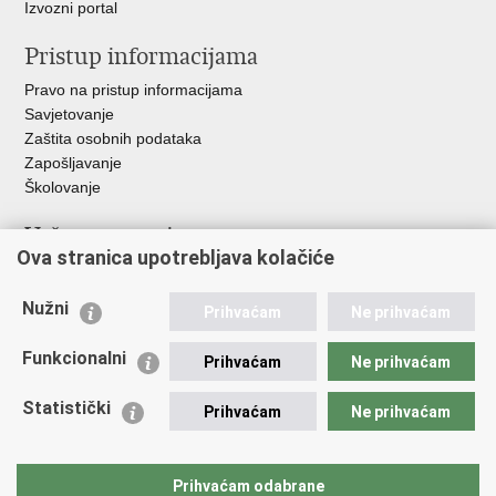
Izvozni portal
Pristup informacijama
Pravo na pristup informacijama
Savjetovanje
Zaštita osobnih podataka
Zapošljavanje
Školovanje
Važne poveznice
Ova stranica upotrebljava kolačiće
Ministarstvo unutarnjih poslova
Sindikati
Nužni
Prihvaćam
Ne prihvaćam
Udruge
Dom zdravlja MUP-a
Funkcionalni
Prihvaćam
Ne prihvaćam
Policijska akademija
Muzej policije
Statistički
Prihvaćam
Ne prihvaćam
Zaklada policijske solidarnosti
Centar za forenzična ispitivanja, istraživanja i vještačenja "Ivan
Vučetić"
Prihvaćam odabrane
Policijske uprave