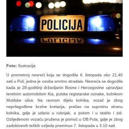
Foto:
Ilustracija
U prometnoj nesreći koja se dogodila 6. listopada oko 21,40
sati u Puli, jedna je osoba smrtno stradala. Nesreća se dogodila
kada je 28-godišnji državljanin Bosne i Hercegovine upravljao
teretnim automobilom Kia, pulske registarske oznake, kolnikom
Mutilske ulice. Na ravnom dijelu kolnika, vozač je zbog
neprilagođene brzine kretanja, prešao na suprotnu stranu
kolnika, gdje je udario u rubnjak, a potom i u stablo i zid.
Ozlijeđenom vozaču pružena je pomoć u OB Pula, gdje je zbog
zadobivenih teških ozljeda preminuo 7. listopada u 3.10 sati.