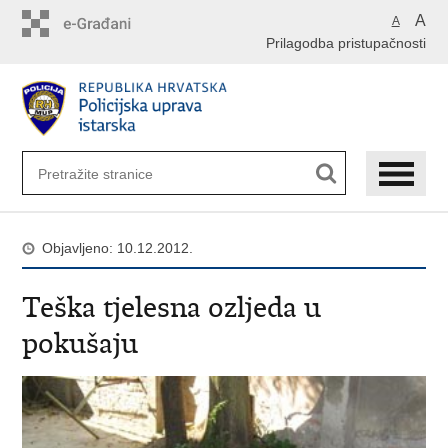
Preskoči
A
A
na
Prilagodba pristupačnosti
glavni
sadržaj
Objavljeno: 10.12.2012.
Teška tjelesna ozljeda u
pokušaju