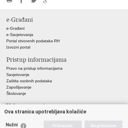
Ispiši
Podijeli
Podijeli
Podijeli
stranicu
na
na
na
e-Građani
Facebooku
Twitteru
Google
+
e-Građani
e-Savjetovanja
Portal otvorenih podataka RH
Izvozni portal
Pristup informacijama
Pravo na pristup informacijama
Savjetovanje
Zaštita osobnih podataka
Zapošljavanje
Školovanje
Važne poveznice
Ova stranica upotrebljava kolačiće
Ministarstvo unutarnjih poslova
Sindikati
Nužni
Prihvaćam
Ne prihvaćam
Udruge