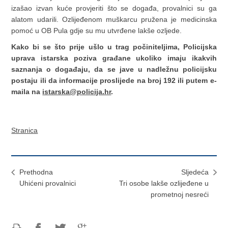
izašao izvan kuće provjeriti što se događa, provalnici su ga
alatom udarili. Ozlijeđenom muškarcu pružena je medicinska
pomoć u OB Pula gdje su mu utvrđene lakše ozljede.
Kako bi se što prije ušlo u trag počiniteljima, Policijska
uprava istarska poziva građane ukoliko imaju ikakvih
saznanja o događaju, da se jave u nadležnu policijsku
postaju ili da informacije proslijede na broj 192 ili putem e-
maila na
istarska@policija.hr
.
Stranica
Prethodna
Sljedeća
Uhićeni provalnici
Tri osobe lakše ozlijeđene u
prometnoj nesreći