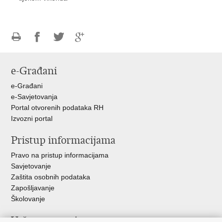
Ispiši
Podijeli
Podijeli
Podijeli
stranicu
na
na
na
e-Građani
Facebooku
Twitteru
Google
+
e-Građani
e-Savjetovanja
Portal otvorenih podataka RH
Izvozni portal
Pristup informacijama
Pravo na pristup informacijama
Savjetovanje
Zaštita osobnih podataka
Zapošljavanje
Školovanje
Važne poveznice