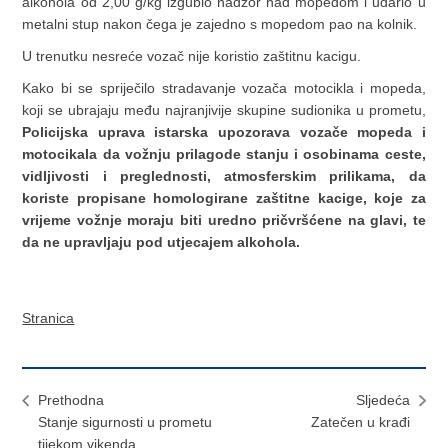
alkohola od 2,00 g/kg izgubio nadzor nad mopedom i udario u
metalni stup nakon čega je zajedno s mopedom pao na kolnik.
U trenutku nesreće vozač nije koristio zaštitnu kacigu.
Kako bi se spriječilo stradavanje vozača motocikla i mopeda,
koji se ubrajaju među najranjivije skupine sudionika u prometu,
Policijska uprava istarska upozorava vozače mopeda i
motocikala da vožnju prilagode stanju i osobinama ceste,
vidljivosti i preglednosti, atmosferskim prilikama, da
koriste propisane homologirane zaštitne kacige, koje za
vrijeme vožnje moraju biti uredno pričvršćene na glavi, te
da ne upravljaju pod utjecajem alkohola.
Stranica
Prethodna
Sljedeća
Stanje sigurnosti u prometu
Zatečen u krađi
tijekom vikenda