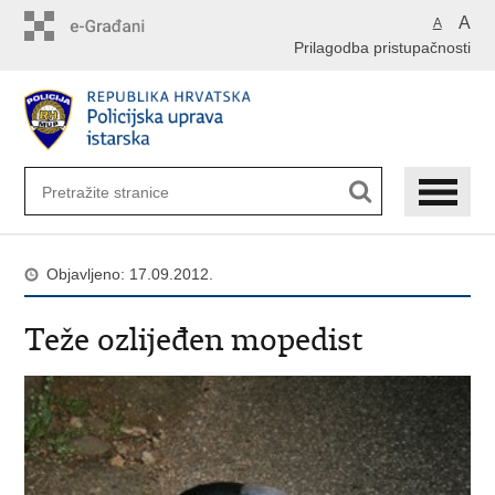
Preskoči
A
A
na
Prilagodba pristupačnosti
glavni
sadržaj
Objavljeno: 17.09.2012.
Teže ozlijeđen mopedist