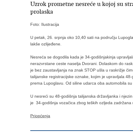
Uzrok prometne nesreće u kojoj su str
prolaska
Foto: Ilustracija
U petak, 26. srpnja oko 10,40 sati na području Lupogla
lakše ozlijeđene.
Nesreća se dogodila kada je 34-godišnjakinja upravlja
nerazvrstane ceste naselja Dvorani. Dolaskom do rask
je bez zaustavljanja na znak STOP ušla u raskrižje čim
talijanske registracijske oznake, kojim je upravljala 48
prema Lupoglavu. Od siline udarca oba automobila su sl
U nesreći su 48-godišnja talijanska državljanka i njezin 
je 34-godišnja vozačica zbog teških ozljeda zadržana na 
Priopćenja