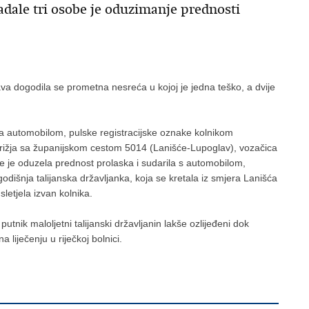
adale tri osobe je oduzimanje prednosti
va dogodila se prometna nesreća u kojoj je jedna teško, a dvije
la automobilom, pulske registracijske oznake kolnikom
rižja sa županijskom cestom 5014 (Lanišće-Lupoglav), vozačica
e je oduzela prednost prolaska i sudarila s automobilom,
-godišnja talijanska državljanka, koja se kretala iz smjera Lanišća
etjela izvan kolnika.
putnik maloljetni talijanski državljanin lakše ozlijeđeni dok
liječenju u riječkoj bolnici.