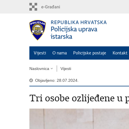
Preskoči
na
glavni
sadržaj
Vijesti
O nama
Policijske postaje
Kontakt 
Naslovnica
Vijesti
Objavljeno: 28.07.2024.
Tri osobe ozlijeđene u