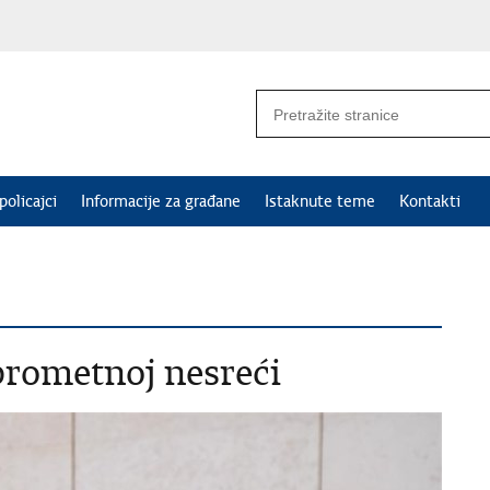
policajci
Informacije za građane
Istaknute teme
Kontakti
 prometnoj nesreći