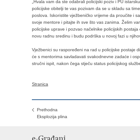
„Hvala vam da ste odabrali policijski poziv i PU istars
policijske obitelji te vas pozivam da se u skladu sa time
poslova. Iskoristite vježbeničko vrijeme da proučite i s
svoje mentore i pitajte ih sve što vas zanima. Želim v
policijske uprave i pozvao načelnike policijskih posta
novu radnu sredinu i budu podrška u novoj fazi u njiho
Vježbenici su raspoređeni na rad u policijske postaje d
će s mentorima savladavati svakodnevne zadaće i ospos
stručni ispit, nakon čega stječu status policijskog služb
Stranica
Prethodna
Eksplozija plina
e-Građani