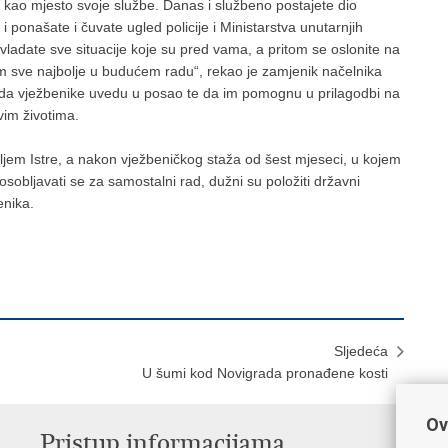
ku kao mjesto svoje službe. Danas i službeno postajete dio
 i ponašate i čuvate ugled policije i Ministarstva unutarnjih
avladate sve situacije koje su pred vama, a pritom se oslonite na
am sve najbolje u budućem radu“, rekao je zamjenik načelnika
ja da vježbenike uvedu u posao te da im pomognu u prilagodbi na
vim životima.
iljem Istre, a nakon vježbeničkog staža od šest mjeseci, u kojem
obljavati se za samostalni rad, dužni su položiti državni
enika.
Sljedeća
U šumi kod Novigrada pronađene kosti
Ov
Pristup informacijama
V