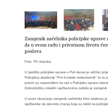
Zamjenik načelnika policijske uprave 
da u svom radu i privatnom životu čuva
poslova
Foto: PU istarska
U sjedištu policijske uprave u Puli danas je održan prij
Policijskoj akademiji ''Prvi hrvatski redarstvenik'' te s
potom su raspoređeni na rad u Policijsku upravu istars
Dobrodošlicu mladim vježbenicima zaželio je zamjenik 
U svom obraćanju zamjenik načelnika Kirin istaknuo je
vježbenike da iskoriste znanja koja su stekli na polici