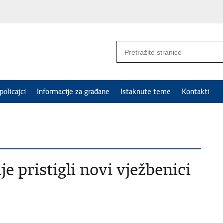
policajci
Informacije za građane
Istaknute teme
Kontakti
je pristigli novi vježbenici