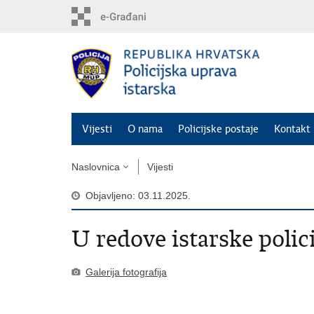
Preskoči
na
glavni
sadržaj
Vijesti
O nama
Policijske postaje
Kontakt 
Naslovnica
Vijesti
Objavljeno: 03.11.2025.
U redove istarske polici
Galerija fotografija