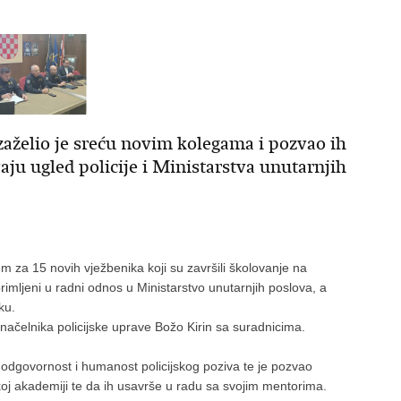
zaželio je sreću novim kolegama i pozvao ih
ju ugled policije i Ministarstva unutarnjih
em za 15 novih vježbenika koji su završili školovanje na
u primljeni u radni odnos u Ministarstvo unutarnjih poslova, a
ku.
načelnika policijske uprave Božo Kirin sa suradnicima.
 odgovornost i humanost policijskog poziva te je pozvao
jskoj akademiji te da ih usavrše u radu sa svojim mentorima.