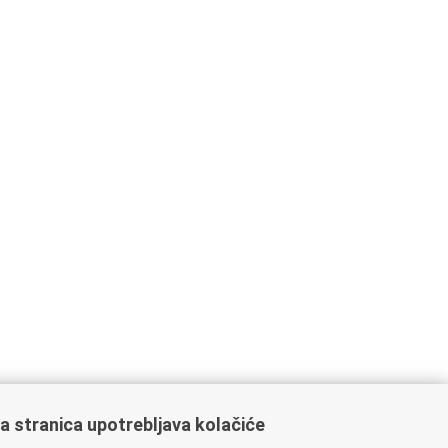
a stranica upotrebljava kolačiće
ažne poveznice