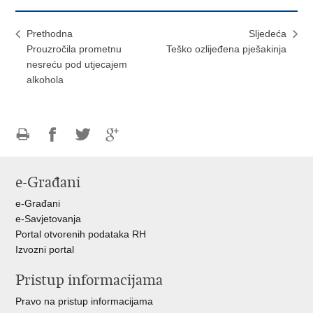
Prethodna
Sljedeća
Prouzročila prometnu
Teško ozlijeđena pješakinja
nesreću pod utjecajem
alkohola
Ispiši
Podijeli
Podijeli
Podijeli
stranicu
na
na
na
e-Građani
Facebooku
Twitteru
Google
+
e-Građani
e-Savjetovanja
Portal otvorenih podataka RH
Izvozni portal
Pristup informacijama
Pravo na pristup informacijama