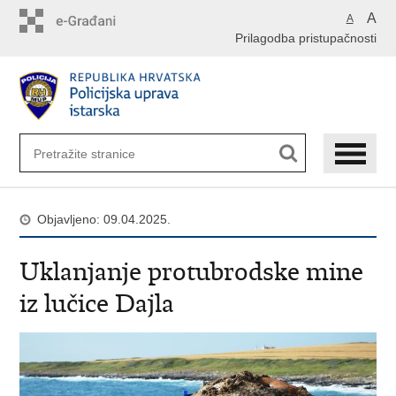
Preskoči
A
A
na
Prilagodba pristupačnosti
glavni
sadržaj
Objavljeno: 09.04.2025.
Uklanjanje protubrodske mine
iz lučice Dajla