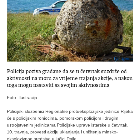
Policija poziva građane da se u četvrtak suzdrže od
aktivnosti na moru za vrijeme trajanja akcije, a nakon
toga mogu nastaviti sa svojim aktivnostima
Foto: Ilustracija
Policijski službenici Regionalne protueksplozijske jedinice Rijeka
će s policijskim roniocima, pomorskom policijom i drugim
ustrojstvenim jedinicama Policijske uprave istarske u četvrtak,
10. travnja, provesti akciju uklanjanja i uništenja minsko-
eksplozivnog sredstva u lučici Dajla.