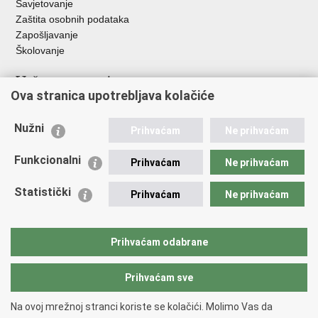
Savjetovanje
Zaštita osobnih podataka
Zapošljavanje
Školovanje
Važne poveznice
Ova stranica upotrebljava kolačiće
Ministarstvo unutarnjih poslova
Sindikati
Nužni
Prihvaćam
Ne prihvaćam
Udruge
Dom zdravlja MUP-a
Funkcionalni
Prihvaćam
Ne prihvaćam
Policijska akademija
Muzej policije
Statistički
Prihvaćam
Ne prihvaćam
Zaklada policijske solidarnosti
Centar za forenzična ispitivanja, istraživanja i vještačenja "Ivan
Vučetić"
Prihvaćam odabrane
Policijske uprave
Prihvaćam sve
Povratak na vrh
Na ovoj mrežnoj stranci koriste se kolačići. Molimo Vas da
Copyright © 2026 Policijska uprava istarska.
Uvjeti korištenja
.
Izjava o