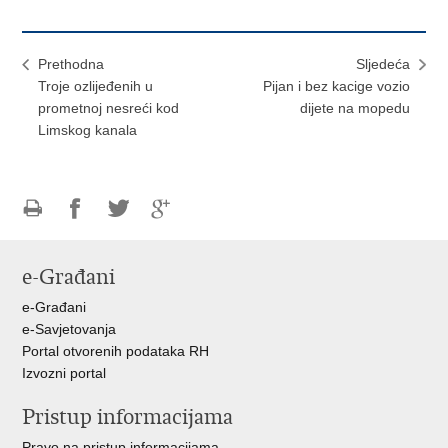
Prethodna
Sljedeća
Troje ozlijeđenih u
Pijan i bez kacige vozio
prometnoj nesreći kod
dijete na mopedu
Limskog kanala
Ispiši
Podijeli
Podijeli
Podijeli
stranicu
na
na
na
e-Građani
Facebooku
Twitteru
Google
+
e-Građani
e-Savjetovanja
Portal otvorenih podataka RH
Izvozni portal
Pristup informacijama
Pravo na pristup informacijama