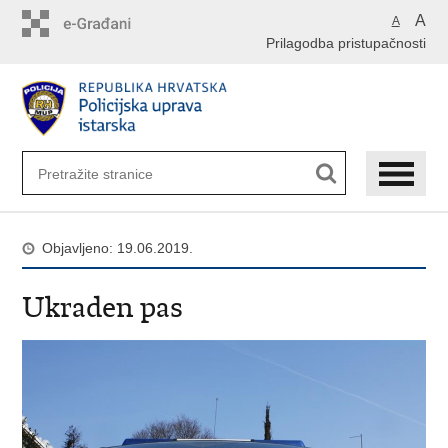
Preskoči
A
A
na
Prilagodba pristupačnosti
glavni
sadržaj
Objavljeno: 19.06.2019.
Ukraden pas