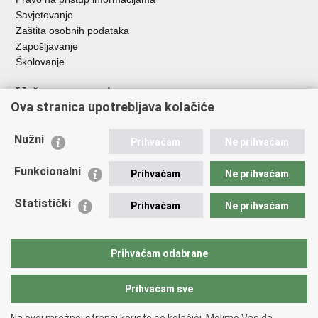
Savjetovanje
Zaštita osobnih podataka
Zapošljavanje
Školovanje
Važne poveznice
Ova stranica upotrebljava kolačiće
Ministarstvo unutarnjih poslova
Sindikati
Nužni
Prihvaćam
Ne prihvaćam
Udruge
Dom zdravlja MUP-a
Funkcionalni
Prihvaćam
Ne prihvaćam
Policijska akademija
Muzej policije
Statistički
Prihvaćam
Ne prihvaćam
Zaklada policijske solidarnosti
Centar za forenzična ispitivanja, istraživanja i vještačenja "Ivan
Vučetić"
Prihvaćam odabrane
Policijske uprave
Prihvaćam sve
Povratak na vrh