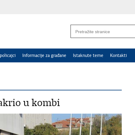
policajci
Informacije za građane
Istaknute teme
Kontakti
akrio u kombi