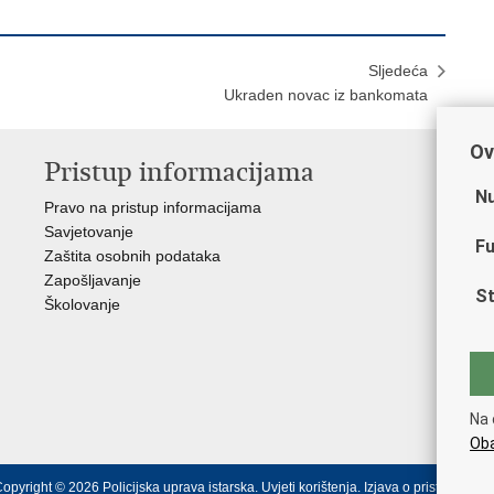
Sljedeća
Ukraden novac iz bankomata
Ov
Pristup informacijama
V
Nu
Pravo na pristup informacijama
Min
Savjetovanje
Sin
Fu
Zaštita osobnih podataka
Ud
Zapošljavanje
Dom
St
Školovanje
Pol
Muz
Zak
Cen
"Iv
Na 
Pol
Oba
opyright © 2026 Policijska uprava istarska.
Uvjeti korištenja
.
Izjava o pristupačnost