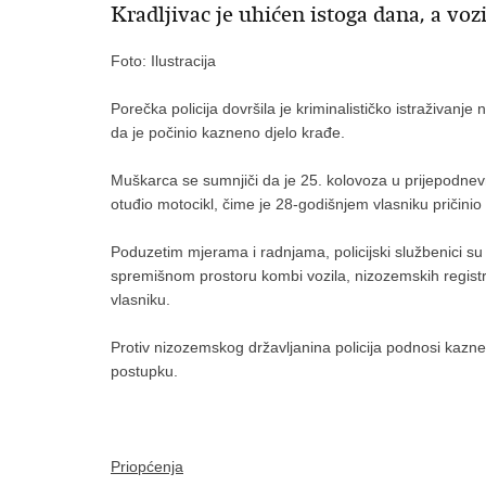
Kradljivac je uhićen istoga dana, a voz
Foto: Ilustracija
Porečka policija dovršila je kriminalističko istraživan
da je počinio kazneno djelo krađe.
Muškarca se sumnjiči da je 25. kolovoza u prijepodnev
otuđio motocikl, čime je 28-godišnjem vlasniku pričinio 
Poduzetim mjerama i radnjama, policijski službenici 
spremišnom prostoru kombi vozila, nizozemskih registra
vlasniku.
Protiv nizozemskog državljanina policija podnosi kaz
postupku.
Priopćenja