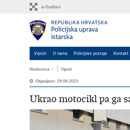
Preskoči
na
glavni
sadržaj
Vijesti
O nama
Policijske postaje
Kontakt 
Naslovnica
Vijesti
Objavljeno: 29.08.2023.
Ukrao motocikl pa ga s