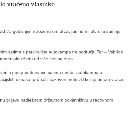
ilo vraćeno vlasniku
je nad 31-godišnjim nizozemskim državljaninom i utvrdila sumnju
nim satima s parkirališta autokampa na području Tar – Vabrige
materijalnu štetu od više stotina eura.
su već u poslijepodnevnim satima unutar autokampa u
cijskih oznaka, pronašli sakriven motocikl koji je potom vraćen
nenu prijavu nadležnom državnom odvjetništvu u redovnom