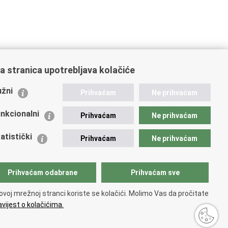
a stranica upotrebljava kolačiće
ažne poveznice
žni
Prihvaćam
Ne prihvaćam
istarstvo unutarnjih poslova
dikati
nkcionalni
Prihvaćam
Ne prihvaćam
ruge
 zdravlja MUP-a
atistički
Prihvaćam
Ne prihvaćam
icijska akademija
ej policije
lada policijske solidarnosti
Prihvaćam odabrane
Prihvaćam sve
tar za forenzična ispitivanja, istraživanja i vještačenja
an Vučetić"
ovoj mrežnoj stranci koriste se kolačići. Molimo Vas da pročitate
icijske uprave
vijest o kolačićima.
i
.