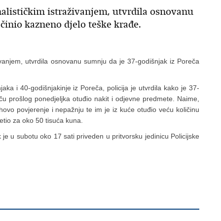
nalističkim istraživanjem, utvrdila osnovanu
činio kazneno djelo teške krađe.
aživanjem, utvrdila osnovanu sumnju da je 37-godišnjak iz Poreča
aka i 40-godišnjakinje iz Poreča, policija je utvrdila kako je 37-
reču prošlog ponedjeljka otuđio nakit i odjevne predmete. Naime,
ihovo povjerenje i nepažnju te im je iz kuće otuđio veću količinu
etio za oko 50 tisuća kuna.
 je u subotu oko 17 sati priveden u pritvorsku jedinicu Policijske