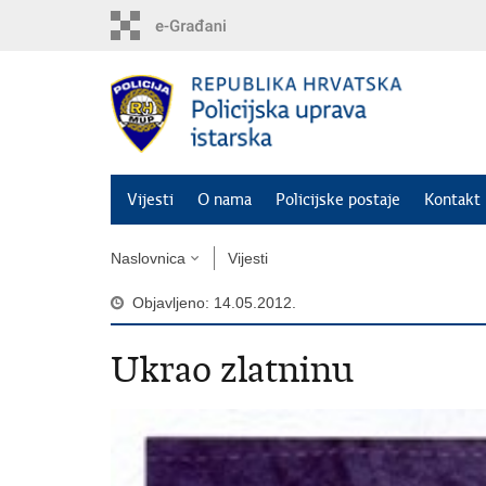
Preskoči
na
glavni
sadržaj
Vijesti
O nama
Policijske postaje
Kontakt 
Naslovnica
Vijesti
Objavljeno: 14.05.2012.
Ukrao zlatninu