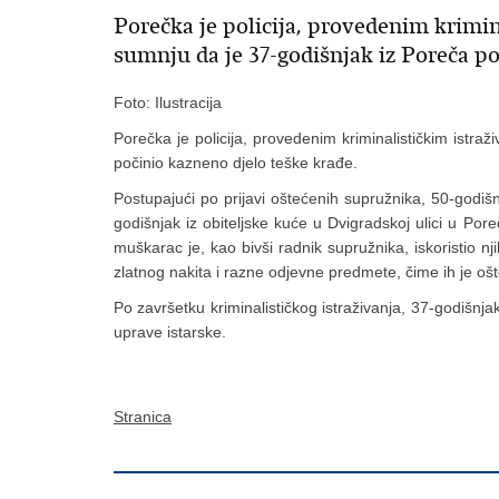
Porečka je policija, provedenim krimi
sumnju da je 37-godišnjak iz Poreča po
Foto: Ilustracija
Porečka je policija, provedenim kriminalističkim istr
počinio kazneno djelo teške krađe.
Postupajući po prijavi oštećenih supružnika, 50-godišnj
godišnjak iz obiteljske kuće u Dvigradskoj ulici u Po
muškarac je, kao bivši radnik supružnika, iskoristio nj
zlatnog nakita i razne odjevne predmete, čime ih je ošt
Po završetku kriminalističkog istraživanja, 37-godišnjak
uprave istarske.
Stranica