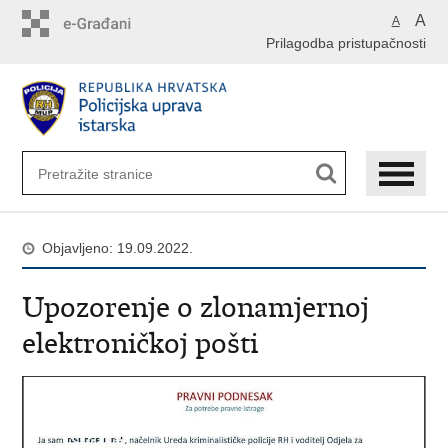
Preskoči
A
A
na
Prilagodba pristupačnosti
glavni
sadržaj
Objavljeno: 19.09.2022.
Upozorenje o zlonamjernoj
elektroničkoj pošti