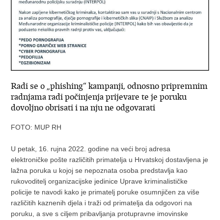
Radi se o „phishing“ kampanji, odnosno pripremnim
radnjama radi počinjenja prijevare te je poruku
dovoljno obrisati i na nju ne odgovarati
FOTO: MUP RH
U petak, 16. rujna 2022. godine na veći broj adresa
elektroničke pošte različitih primatelja u Hrvatskoj dostavljena je
lažna poruka u kojoj se nepoznata osoba predstavlja kao
rukovoditelj organizacijske jedinice Uprave kriminalističke
policije te navodi kako je primatelj poruke osumnjičen za više
različitih kaznenih djela i traži od primatelja da odgovori na
poruku, a sve s ciljem pribavljanja protupravne imovinske