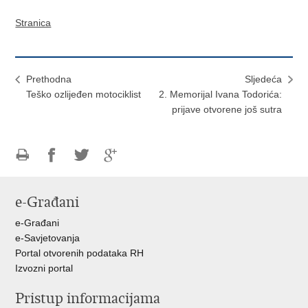
Stranica
Prethodna
Sljedeća
Teško ozlijeđen motociklist
2. Memorijal Ivana Todorića:
prijave otvorene još sutra
Ispiši
Podijeli
Podijeli
Podijeli
stranicu
na
na
na
e-Građani
Facebooku
Twitteru
Google
+
e-Građani
e-Savjetovanja
Portal otvorenih podataka RH
Izvozni portal
Pristup informacijama