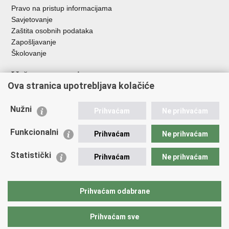
Pravo na pristup informacijama
Savjetovanje
Zaštita osobnih podataka
Zapošljavanje
Školovanje
Važne poveznice
Ova stranica upotrebljava kolačiće
Ministarstvo unutarnjih poslova
Sindikati
Nužni
Prihvaćam
Ne prihvaćam
Udruge
Dom zdravlja MUP-a
Funkcionalni
Prihvaćam
Ne prihvaćam
Policijska akademija
Muzej policije
Statistički
Prihvaćam
Ne prihvaćam
Zaklada policijske solidarnosti
Centar za forenzična ispitivanja, istraživanja i vještačenja "Ivan
Vučetić"
Prihvaćam odabrane
Policijske uprave
Prihvaćam sve