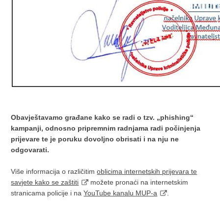
Obavještavamo građane kako se radi o tzv. „phishing“
kampanji, odnosno pripremnim radnjama radi počinjenja
prijevare te je poruku dovoljno obrisati i na nju ne
odgovarati.
Više informacija o različitim
oblicima internetskih prijevara te
savjete kako se zaštiti
možete pronaći na internetskim
stranicama policije i na
YouTube kanalu MUP-a
.