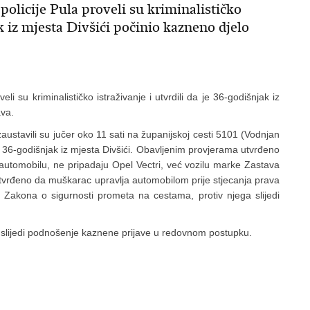
policije Pula proveli su kriminalističko
ak iz mjesta Divšići počinio kazneno djelo
eli su kriminalističko istraživanje i utvrdili da je 36-godišnjak iz
ava.
zaustavili su jučer oko 11 sati na županijskoj cesti 5101 (Vodnjan
o 36-godišnjak iz mjesta Divšići. Obavljenim provjerama utvrđeno
automobilu, ne pripadaju Opel Vectri, već vozilu marke Zastava
utvrđeno da muškarac upravlja automobilom prije stjecanja prava
z Zakona o sigurnosti prometa na cestama, protiv njega slijedi
 slijedi podnošenje kaznene prijave u redovnom postupku.