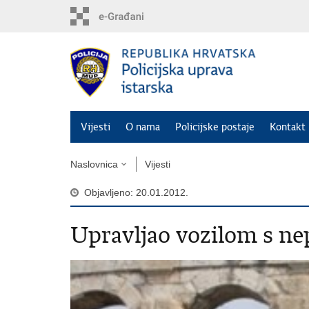
Preskoči
na
glavni
sadržaj
Vijesti
O nama
Policijske postaje
Kontakt 
Naslovnica
Vijesti
Objavljeno: 20.01.2012.
Upravljao vozilom s ne