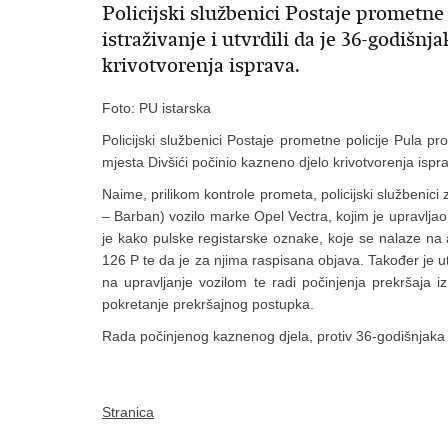
Policijski službenici Postaje prometne 
istraživanje i utvrdili da je 36-godišnj
krivotvorenja isprava.
Foto: PU istarska
Policijski službenici Postaje prometne policije Pula prov
mjesta Divšići počinio kazneno djelo krivotvorenja ispr
Naime, prilikom kontrole prometa, policijski službenici 
– Barban) vozilo marke Opel Vectra, kojim je upravlja
je kako pulske registarske oznake, koje se nalaze na 
126 P te da je za njima raspisana objava. Također je 
na upravljanje vozilom te radi počinjenja prekršaja i
pokretanje prekršajnog postupka.
Rada počinjenog kaznenog djela, protiv 36-godišnjaka
Stranica