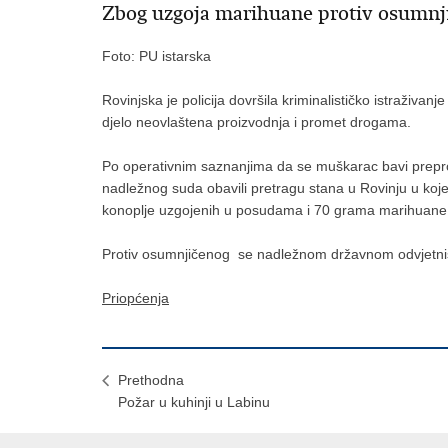
Zbog uzgoja marihuane protiv osumnji
Foto: PU istarska
Rovinjska je policija dovršila kriminalističko istraživa
djelo neovlaštena proizvodnja i promet drogama.
Po operativnim saznanjima da se muškarac bavi prepro
nadležnog suda obavili pretragu stana u Rovinju u kojem
konoplje uzgojenih u posudama i 70 grama marihuane
Protiv osumnjičenog se nadležnom državnom odvjetni
Priopćenja
Prethodna
Požar u kuhinji u Labinu