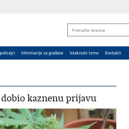
policajci
Informacije za građane
Istaknute teme
Kontakti
 dobio kaznenu prijavu