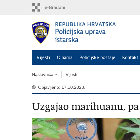
Preskoči
na
glavni
sadržaj
Vijesti
O nama
Policijske postaje
Kontakt 
Naslovnica
Vijesti
Objavljeno: 17.10.2023.
Uzgajao marihuanu, pa