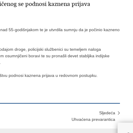
čenog se podnosi kaznena prijava
nje nad 55-godišnjakom te je utvrdila sumnju da je počinio kazneno
dajom droge, policijski službenici su temeljem naloga
 osumnjičeni boravi te su pronašli devet stabljika indijske
.
štvu podnosi kaznena prijava u redovnom postupku.
Sljedeća
Uhvaćena prevarantica