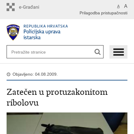
Preskoči
A
A
na
Prilagodba pristupačnosti
glavni
sadržaj
Objavljeno: 04.08.2009.
Zatečen u protuzakonitom
ribolovu