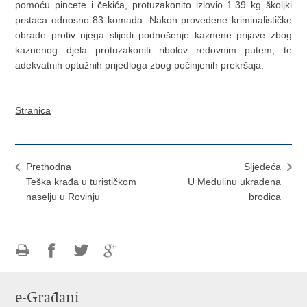
pomoću pincete i čekića, protuzakonito izlovio 1.39 kg školjki
prstaca odnosno 83 komada. Nakon provedene kriminalističke
obrade protiv njega slijedi podnošenje kaznene prijave zbog
kaznenog djela protuzakoniti ribolov redovnim putem, te
adekvatnih optužnih prijedloga zbog počinjenih prekršaja.
Stranica
Prethodna
Sljedeća
Teška krađa u turističkom
U Medulinu ukradena
naselju u Rovinju
brodica
Ispiši
Podijeli
Podijeli
Podijeli
stranicu
na
na
na
e-Građani
Facebooku
Twitteru
Google