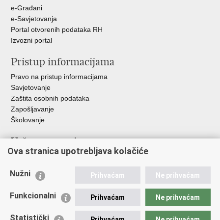
+
e-Građani
e-Savjetovanja
Portal otvorenih podataka RH
Izvozni portal
Pristup informacijama
Pravo na pristup informacijama
Savjetovanje
Zaštita osobnih podataka
Zapošljavanje
Školovanje
Važne poveznice
Ova stranica upotrebljava kolačiće
Ministarstvo unutarnjih poslova
Sindikati
Nužni
Prihvaćam
Ne prihvaćam
Udruge
Dom zdravlja MUP-a
Funkcionalni
Prihvaćam
Ne prihvaćam
Policijska akademija
Muzej policije
Statistički
Prihvaćam
Ne prihvaćam