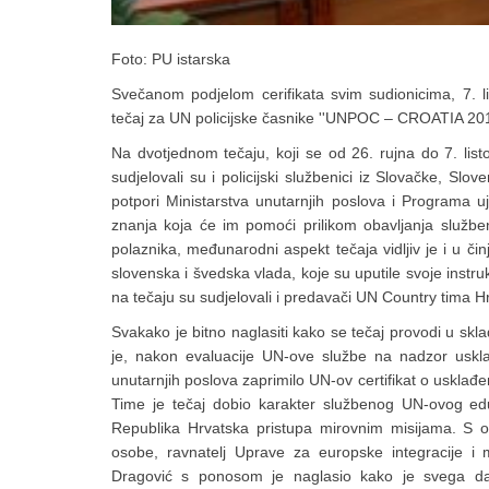
Foto: PU istarska
Svečanom podjelom cerifikata svim sudionicima, 7. 
tečaj za UN policijske časnike ''UNPOC – CROATIA 2011
Na dvotjednom tečaju, koji se od 26. rujna do 7. lis
sudjelovali su i policijski službenici iz Slovačke, Sloven
potpori Ministarstva unutarnjih poslova i Programa uj
znanja koja će im pomoći prilikom obavljanja služb
polaznika, međunarodni aspekt tečaja vidljiv je i u či
slovenska i švedska vlada, koje su uputile svoje instru
na tečaju su sudjelovali i predavači UN Country tima H
Svakako je bitno naglasiti kako se tečaj provodi u sk
je, nakon evaluacije UN-ove službe na nadzor uskla
unutarnjih poslova zaprimilo UN-ov certifikat o uskla
Time je tečaj dobio karakter službenog UN-ovog ed
Republika Hrvatska pristupa mirovnim misijama. S obz
osobe, ravnatelj Uprave za europske integracije i 
Dragović s ponosom je naglasio kako je svega dan