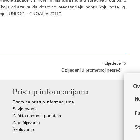
li svoje zadaće u mirovnim misijama moraju surađivati, odnosno
 koju odlaze te da dostojno predstavljaju odoru koju nose, g.
ečaja ''UNPOC – CROATIA 2011''.
Sljedeća
Ozlijeđeni u prometnoj nesreći
Ov
Pristup informacijama
V
Nu
Pravo na pristup informacijama
Min
Savjetovanje
Sin
Fu
Zaštita osobnih podataka
Ud
Zapošljavanje
Dom
St
Školovanje
Pol
Muz