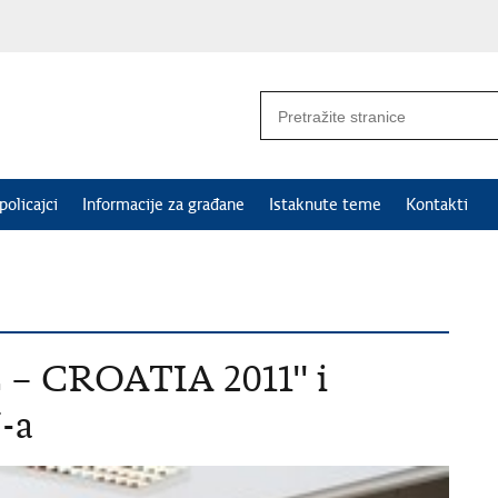
policajci
Informacije za građane
Istaknute teme
Kontakti
 – CROATIA 2011'' i
-a