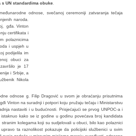
a s UN standardima obuke
.
i međunarodne odnose, svečanoj
ceremoniji zatvaranja tečaja
injenih naroda.
j, gđa. Vinton
ju certifikata i
m polaznicima
roda i uspjeh u
j podijelila im
šenoj obuci za
završilo je 17
nije i Srbije, a
lužbenik Nikola
odne odnose g. Filip Dragović u svom je obraćanju prisutnima
gđi Vinton na suradnji i potpori koju pružaju tečaju i Ministarstvu
dnja nastaviti i u budućnosti. Prisjećajući se prvog UNPOC-a i
m istaknuo kako se iz godine u godinu povećava broj kandidata
stranim kolegama koji su sudjelovali u obuci, bilo kao polaznici
o upravo ta raznolikost pokazuje da policijski službenici u svim