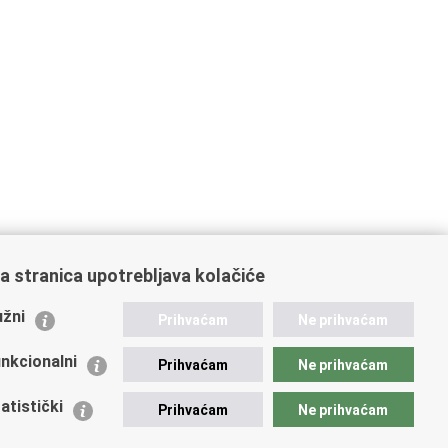
a stranica upotrebljava kolačiće
ažne poveznice
žni
Prihvaćam
Ne prihvaćam
istarstvo unutarnjih poslova
dikati
nkcionalni
Prihvaćam
Ne prihvaćam
ruge
 zdravlja MUP-a
atistički
Prihvaćam
Ne prihvaćam
icijska akademija
ej policije