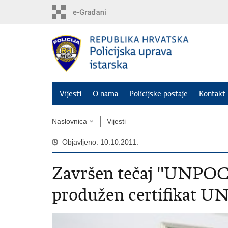
Preskoči
na
glavni
sadržaj
Vijesti
O nama
Policijske postaje
Kontakt 
Naslovnica
Vijesti
Objavljeno: 10.10.2011.
Završen tečaj ''UNPOC
produžen certifikat UN