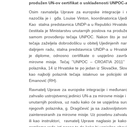
produžen UN-ov certifikat o usklađenosti UNPOC-
Osim ravnatelja Uprave za europske integracije 
nazočila je i gđa. Louise Vinton, koordinatorica Ujed
Kao stalna predstavnica UNDP-a u Republici Hrvatsko
čestitala je Ministarstvu unutarnjih poslova na produžen
samom provođenju tečaja UNPOC. Nakon što je svi
tečaja zaželjela dobrodošlicu u obitelj Ujedinjenih na
daljnjem radu, stalna predstavnica UNDP-a u Hrvatsko
je diplome, odnosno certifikate o uspješno zavr
mirovne misije. Tečaj ''UNPOC – CROATIA 2011'' 
polaznika, 14 iz Hrvatske te po jedan iz Slovačke, Slove
kao najbolji polaznik tečaja istaknuo se policijski s
Emanović (RH).
Ravnatelj Uprave za europske integracije i međunar
zahvalio ustrojstvenoj jedinici UN-a za mirovne misije i 
unutarnjih poslova, uz nadu kako će se uspješna sura
njegovih polaznika, g. Dragičević ja sa zadovoljstvo
zainteresiranih za mirovne misije. Uz posebnu zahvalu 
ili kao instruktori, ravnatelj Uprave naglasio je kak