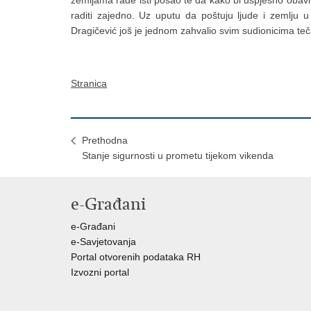
zemljama rade isti posao te da kako bi uspješno obavi
raditi zajedno. Uz uputu da poštuju ljude i zemlju u
Dragičević još je jednom zahvalio svim sudionicima t
Stranica
Prethodna
Stanje sigurnosti u prometu tijekom vikenda
e-Građani
e-Građani
e-Savjetovanja
Portal otvorenih podataka RH
Izvozni portal