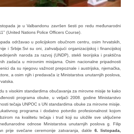
listopada je u Valbandonu završen šesti po redu međunarodni
'' (United Nations Police Officers Course).
topada održavao u policijskom obučnom centru, osim hrvatskih,
ije i Srbije.Svi su oni, zahvaljujući organizacijskoj i financijskoj
edinjenih naroda za razvoj (UNDP), stekli teorijska i praktična
enih zadaća u mirovnim misijama. Osim nacionalne pripadnosti
njenici da su njegovu važnost prepoznale i austrijska, njemačka,
ktore, a osim njih i predavača iz Ministarstva unutarnjih poslova,
rvatska.
ladu s visokim standardima obučavanja za mirovne misije te kako
đenosti programa obuke, u veljači 2008. godine Ministarstvo
đenosti tečaja UNPOC s UN standardima obuke za mirovne misije.
ukativnog programa i dodatno potvrdio profesionalnost kojom
irom na kvalitetu tečaja i trud koji su uložile sve uključene
međunarodne odnose Ministarstva unutarnjih poslova g. Filip
 prije svečane ceremonije zatvaranja, dakle
6. listopada,