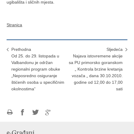
ugibališta i sličnih mjesta.
Stranica
Prethodna
Sljedeća
Od 25. do 29. listopada u
Najava istovremene akcije
Valbandonu je održan
sa PU primorsko goranskom
regionalni program obuke
„ Kontrola brzine kretanja
„Neposredno osiguranje
vozača „ dana 30.10.2010.
štićenih osoba u specifičnim
godine od 12,00 do 17,00
okolnostima“
sati
Ispiši
Podijeli
Podijeli
Podijeli
stranicu
na
na
na
e-Građani
Facebooku
Twitteru
Google