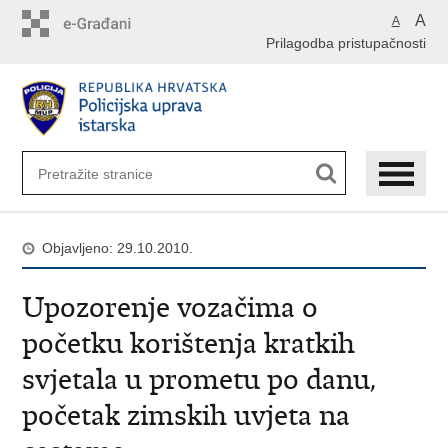
Preskoči
A
A
na
Prilagodba pristupačnosti
glavni
sadržaj
Objavljeno: 29.10.2010.
Upozorenje vozačima o
početku korištenja kratkih
svjetala u prometu po danu,
početak zimskih uvjeta na