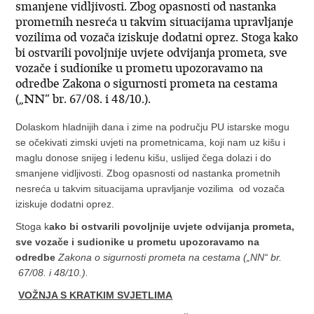
smanjene vidljivosti. Zbog opasnosti od nastanka
prometnih nesreća u takvim situacijama upravljanje
vozilima od vozača iziskuje dodatni oprez. Stoga kako
bi ostvarili povoljnije uvjete odvijanja prometa, sve
vozače i sudionike u prometu upozoravamo na
odredbe Zakona o sigurnosti prometa na cestama
(„NN“ br. 67/08. i 48/10.).
Dolaskom hladnijih dana i zime na području PU istarske mogu
se očekivati zimski uvjeti na prometnicama, koji nam uz kišu i
maglu donose snijeg i ledenu kišu, uslijed čega dolazi i do
smanjene vidljivosti. Zbog opasnosti od nastanka prometnih
nesreća u takvim situacijama upravljanje vozilima od vozača
iziskuje dodatni oprez.
Stoga k
ako bi ostvarili povoljnije uvjete odvijanja prometa,
sve vozače i sudionike u prometu upozoravamo na
odredbe
Zakona o sigurnosti prometa na cestama („NN“ br.
67/08. i 48/10.).
VOŽNJA S KRATKIM SVJETLIMA