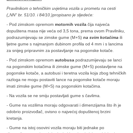
Pravilnikom o tehničkim uvjetima vozila u prometu na cesti
(„NN“ br. 51/10. i 84/10.)
propisano je sljedeće:
- Pod zimskom opremom
motornih vozila
čija najveća
dopuštena masa nije veća od 3,5 tona, prema ovom Pravilniku,
podrazumijevaju se zimske gume (M+S)
na svim kotačima
ili
ljetne gume s najmanjom dubinom profila od 4 mm i s lancima
za snijeg pripravnim za postavljanje na pogonske kotače.
- Pod zimskom opremom
autobusa
podrazumijevaju se lanci
na pogonskim kotačima ili zimske gume (M+S) postavljene na
pogonske kotače, a autobusi i teretna vozila koja zbog tehničkih
razloga ne mogu postaviti lance na pogonske kotače moraju
imati zimske gume (M+S) na pogonskim kotačima.
- Na vozila se ne smiju postavljati gume s čavlima.
- Gume na vozilima moraju odgovarati i dimenzijama što ih je
odobrio proizvođač, ovisno o najvećoj dopuštenoj brzini
kretanja.
- Gume na istoj osovini vozila moraju biti jednake po