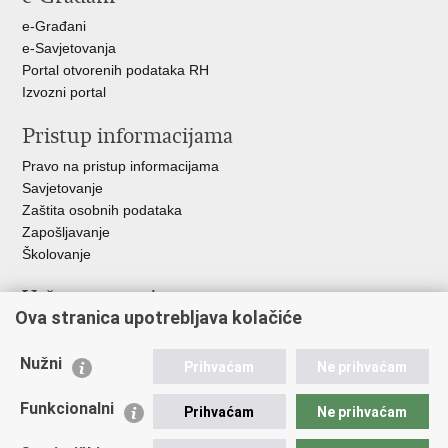
+
e-Građani
e-Savjetovanja
Portal otvorenih podataka RH
Izvozni portal
Pristup informacijama
Pravo na pristup informacijama
Savjetovanje
Zaštita osobnih podataka
Zapošljavanje
Školovanje
Važne poveznice
Ova stranica upotrebljava kolačiće
Ministarstvo unutarnjih poslova
Sindikati
Nužni
Prihvaćam
Ne prihvaćam
Udruge
Dom zdravlja MUP-a
Funkcionalni
Prihvaćam
Ne prihvaćam
Policijska akademija
Muzej policije