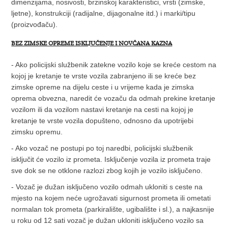
dimenzijama, nosivosti, brzinskoj karakteristici, vrsti (zimske,
ljetne), konstrukciji (radijalne, dijagonalne itd.) i marki/tipu
(proizvođaču).
BEZ ZIMSKE OPREME ISKLJUČENJE I NOVČANA KAZNA
- Ako policijski službenik zatekne vozilo koje se kreće cestom na
kojoj je kretanje te vrste vozila zabranjeno ili se kreće bez
zimske opreme na dijelu ceste i u vrijeme kada je zimska
oprema obvezna, naredit će vozaču da odmah prekine kretanje
vozilom ili da vozilom nastavi kretanje na cesti na kojoj je
kretanje te vrste vozila dopušteno, odnosno da upotrijebi
zimsku opremu.
- Ako vozač ne postupi po toj naredbi, policijski službenik
isključit će vozilo iz prometa. Isključenje vozila iz prometa traje
sve dok se ne otklone razlozi zbog kojih je vozilo isključeno.
- Vozač je dužan isključeno vozilo odmah ukloniti s ceste na
mjesto na kojem neće ugrožavati sigurnost prometa ili ometati
normalan tok prometa (parkiralište, ugibalište i sl.), a najkasnije
u roku od 12 sati vozač je dužan ukloniti isključeno vozilo sa