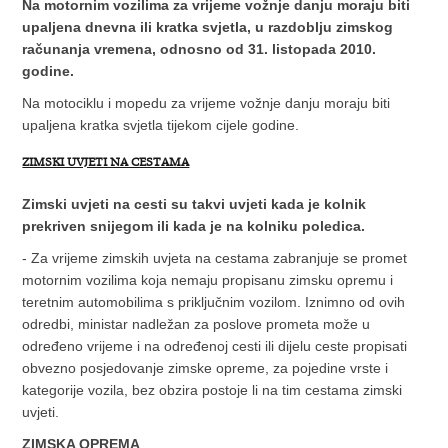
Na motornim vozilima za vrijeme vožnje danju moraju biti
upaljena dnevna ili kratka svjetla, u razdoblju zimskog
računanja vremena, odnosno od 31. listopada 2010.
godine.
Na motociklu i mopedu za vrijeme vožnje danju moraju biti
upaljena kratka svjetla tijekom cijele godine.
ZIMSKI UVJETI NA CESTAMA
Zimski uvjeti na cesti su takvi uvjeti kada je kolnik
prekriven snijegom ili kada je na kolniku poledica.
- Za vrijeme zimskih uvjeta na cestama zabranjuje se promet
motornim vozilima koja nemaju propisanu zimsku opremu i
teretnim automobilima s priključnim vozilom. Iznimno od ovih
odredbi, ministar nadležan za poslove prometa može u
određeno vrijeme i na određenoj cesti ili dijelu ceste propisati
obvezno posjedovanje zimske opreme, za pojedine vrste i
kategorije vozila, bez obzira postoje li na tim cestama zimski
uvjeti.
ZIMSKA OPREMA