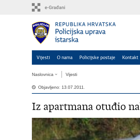
Preskoči
na
glavni
sadržaj
Vijesti
O nama
Policijske postaje
Kontakt 
Naslovnica
Vijesti
Objavljeno: 13.07.2011.
Iz apartmana otuđio na