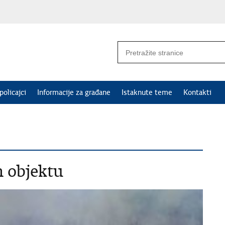
policajci
Informacije za građane
Istaknute teme
Kontakti
 objektu