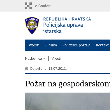
Preskoči
na
glavni
sadržaj
Vijesti
O nama
Policijske postaje
Kontakt 
Naslovnica
Vijesti
Objavljeno: 13.07.2011.
Požar na gospodarskom