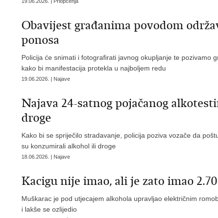
19.06.2026. | Priopćenja
Obavijest građanima povodom održav
ponosa
Policija će snimati i fotografirati javnog okupljanje te pozivam
kako bi manifestacija protekla u najboljem redu
19.06.2026. | Najave
Najava 24-satnog pojačanog alkotestir
droge
Kako bi se spriječilo stradavanje, policija poziva vozače da pošt
su konzumirali alkohol ili droge
18.06.2026. | Najave
Kacigu nije imao, ali je zato imao 2.7
Muškarac je pod utjecajem alkohola upravljao električnim romobil
i lakše se ozlijedio