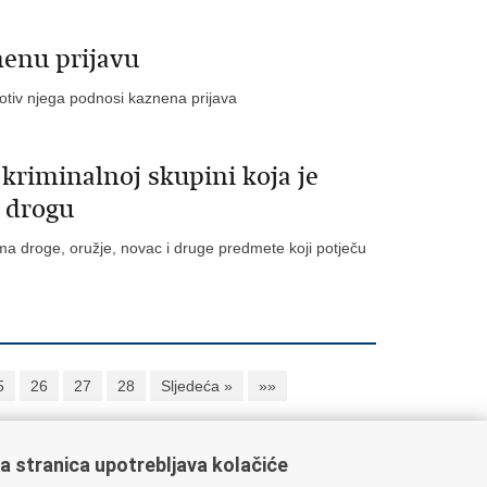
nenu prijavu
tiv njega podnosi kaznena prijava
 kriminalnoj skupini koja je
a drogu
rama droge, oružje, novac i druge predmete koji potječu
5
26
27
28
Sljedeća »
»»
a stranica upotrebljava kolačiće
ažne poveznice