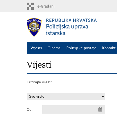
Preskoči
na
glavni
sadržaj
Vijesti
O nama
Policijske postaje
Kontakt 
Vijesti
Filtrirajte vijesti:
Od: