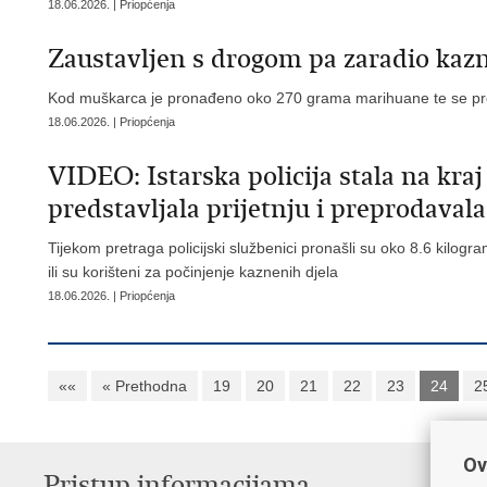
18.06.2026. | Priopćenja
Zaustavljen s drogom pa zaradio kaz
Kod muškarca je pronađeno oko 270 grama marihuane te se pro
18.06.2026. | Priopćenja
VIDEO: Istarska policija stala na kraj
predstavljala prijetnju i preprodaval
Tijekom pretraga policijski službenici pronašli su oko 8.6 kilog
ili su korišteni za počinjenje kaznenih djela
18.06.2026. | Priopćenja
««
« Prethodna
19
20
21
22
23
24
2
Ov
Pristup informacijama
V