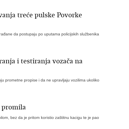
anja treće pulske Povorke
o građane da postupaju po uputama policijskih službenika
anja i testiranja vozača na
uju prometne propise i da ne upravljaju vozilima ukoliko
0 promila
om, bez da je pritom koristio zaštitnu kacigu te je pao