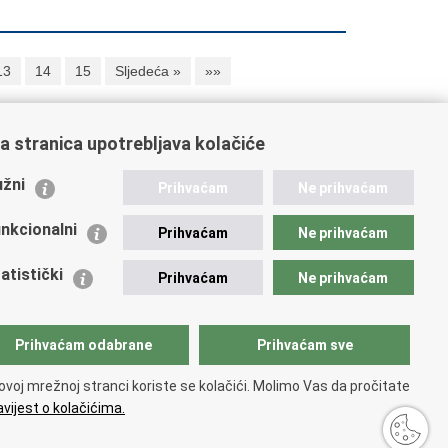
13
14
15
Sljedeća »
»»
a stranica upotrebljava kolačiće
ažne poveznice
žni
Prihvaćam
Ne prihvaćam
istarstvo unutarnjih poslova
dikati
nkcionalni
Prihvaćam
Ne prihvaćam
ruge
 zdravlja MUP-a
atistički
Prihvaćam
Ne prihvaćam
icijska akademija
ej policije
lada policijske solidarnosti
Prihvaćam odabrane
Prihvaćam sve
tar za forenzična ispitivanja, istraživanja i vještačenja
an Vučetić"
ovoj mrežnoj stranci koriste se kolačići. Molimo Vas da pročitate
icijske uprave
vijest o kolačićima.