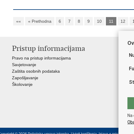
««
« Prethodna
6
7
8
9
10
11
12
Ov
Pristup informacijama
V
Nu
Pravo na pristup informacijama
Min
Savjetovanje
Sin
Fu
Zaštita osobnih podataka
Ud
Zapošljavanje
Dom
St
Školovanje
Pol
Muz
Zak
Cen
"Iv
Na 
Pol
Oba