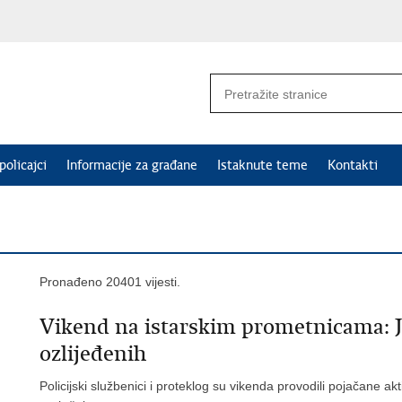
policajci
Informacije za građane
Istaknute teme
Kontakti
Pronađeno 20401 vijesti.
Vikend na istarskim prometnicama: J
ozlijeđenih
Policijski službenici i proteklog su vikenda provodili pojačane ak