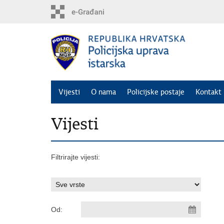
Preskoči
na
glavni
sadržaj
Vijesti
O nama
Policijske postaje
Kontakt 
Vijesti
Filtrirajte vijesti:
Od: