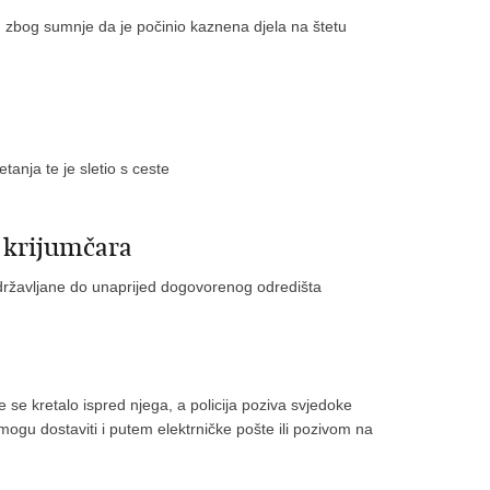
an zbog sumnje da je počinio kaznena djela na štetu
anja te je sletio s ceste
g krijumčara
ne državljane do unaprijed dogovorenog odredišta
 se kretalo ispred njega, a policija poziva svjedoke
mogu dostaviti i putem elektrničke pošte ili pozivom na