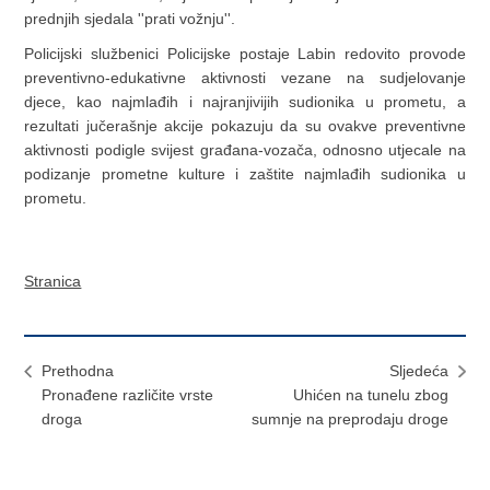
prednjih sjedala ''prati vožnju''.
Policijski službenici Policijske postaje Labin redovito provode
preventivno-edukativne aktivnosti vezane na sudjelovanje
djece, kao najmlađih i najranjivijih sudionika u prometu, a
rezultati jučerašnje akcije pokazuju da su ovakve preventivne
aktivnosti podigle svijest građana-vozača, odnosno utjecale na
podizanje prometne kulture i zaštite najmlađih sudionika u
prometu.
Stranica
Prethodna
Sljedeća
Pronađene različite vrste
Uhićen na tunelu zbog
droga
sumnje na preprodaju droge