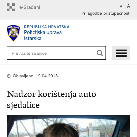
Preskoči
A
A
na
Prilagodba pristupačnosti
glavni
sadržaj
Objavljeno: 19.04.2013.
Nadzor korištenja auto
sjedalice