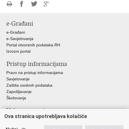
Ispiši
Podijeli
Podijeli
Podijeli
stranicu
na
na
na
e-Građani
Facebooku
Twitteru
Google
+
e-Građani
e-Savjetovanja
Portal otvorenih podataka RH
Izvozni portal
Pristup informacijama
Pravo na pristup informacijama
Savjetovanje
Zaštita osobnih podataka
Zapošljavanje
Školovanje
Važne poveznice
Ova stranica upotrebljava kolačiće
Ministarstvo unutarnjih poslova
Sindikati