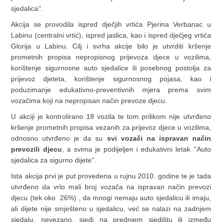
sjedalica''.
Akcija se provodila ispred dječjih vrtića Pjerina Verbanac u
Labinu (centralni vrtić), ispred jaslica, kao i ispred dječjeg vrtića
Glorija u Labinu. Cilj i svrha akcije bilo je utvrditi kršenje
prometnih propisa nepropisnog prijevoza djece u vozilima,
korištenje sigurnosne auto sjedalice ili posebnog postolja za
prijevoz djeteta, korištenje sigurnosnog pojasa, kao i
poduzimanje edukativno-preventivnih mjera prema svim
vozačima koji na nepropisan način prevoze djecu.
U akciji je kontrolirano 18 vozila te tom prilikom nije utvrđeno
kršenje prometnih propisa vezanih za prijevoz djece u vozilima,
odnosno utvrđeno je da su
svi vozači na ispravan način
prevozili djecu
, a svima je podijeljen i edukativni letak ''Auto
sjedalica za sigurno dijete''.
Ista akcija prvi je put provedena u rujnu 2010. godine te je tada
utvrđeno da vrlo mali broj vozača na ispravan način prevozi
djecu (tek oko 26%) , da mnogi nemaju auto sjedalicu ili imaju,
ali dijete nije smješteno u sjedalicu, već se nalazi na zadnjem
sjedalu, nevezano, sjedi na prednjem sjedištu ili između